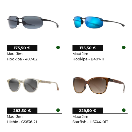
175,50 €
175,50 €
Maui Jim
Maui Jim
Hookipa - 407-02
Hookipa - B407-11
283,50 €
229,50 €
Maui Jim
Maui Jim
Hiehie - GS636-21
Starfish - HS744-01T