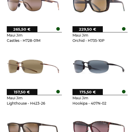
265,50 €
229,50 €
Maui Jim
Maui Jim
Castles - H728-01M
Orchid - H735-10P
157,50 €
175,50 €
Maui Jim
Maui Jim
Lighthouse - H423-26
Hookipa - 407N-02