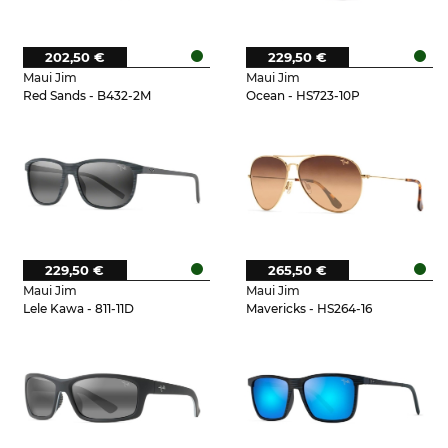
202,50 €
229,50 €
Maui Jim
Maui Jim
Red Sands - B432-2M
Ocean - HS723-10P
229,50 €
265,50 €
Maui Jim
Maui Jim
Lele Kawa - 811-11D
Mavericks - HS264-16