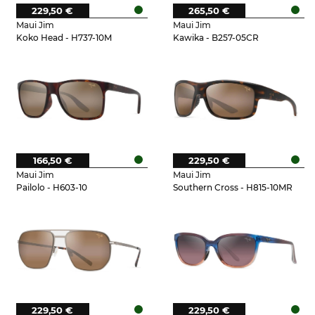
229,50 €
265,50 €
Maui Jim
Maui Jim
Koko Head - H737-10M
Kawika - B257-05CR
166,50 €
229,50 €
Maui Jim
Maui Jim
Pailolo - H603-10
Southern Cross - H815-10MR
229,50 €
229,50 €