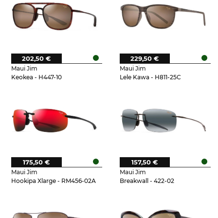
202,50 €
229,50 €
Maui Jim
Maui Jim
Keokea - H447-10
Lele Kawa - H811-25C
175,50 €
157,50 €
Maui Jim
Maui Jim
Hookipa Xlarge - RM456-02A
Breakwall - 422-02