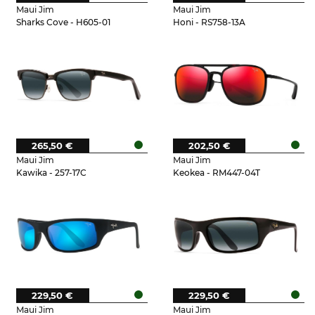
Maui Jim
Maui Jim
Sharks Cove - H605-01
Honi - RS758-13A
265,50 €
202,50 €
Maui Jim
Maui Jim
Kawika - 257-17C
Keokea - RM447-04T
229,50 €
229,50 €
Maui Jim
Maui Jim