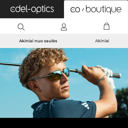
0
Akiniai nuo saulės
Akiniai