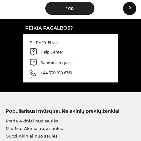
›
1
/10
REIKIA PAGALBOS?
Pr–Pn 10–19 val.
Help Center
Submit a request
+44 330 818 6761
Populiariausi mūsų saulės akinių prekių ženklai
Prada Akiniai nuo saulės
Miu Miu Akiniai nuo saulės
Gucci Akiniai nuo saulės