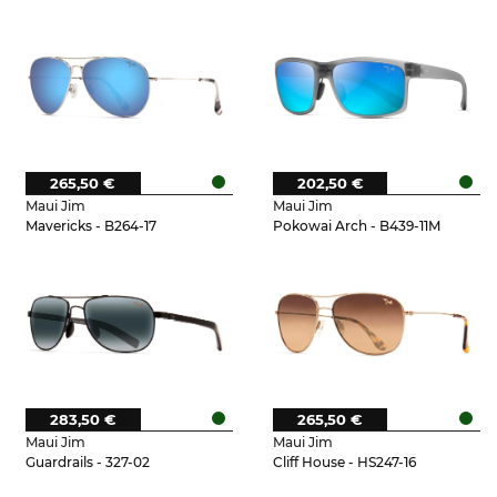
265,50 €
202,50 €
Maui Jim
Maui Jim
Mavericks - B264-17
Pokowai Arch - B439-11M
283,50 €
265,50 €
Maui Jim
Maui Jim
Guardrails - 327-02
Cliff House - HS247-16