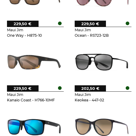
229,50 €
229,50 €
Maui Jim
Maui Jim
One Way - H875-10
Ocean - RS723-12B
229,50 €
202,50 €
Maui Jim
Maui Jim
Kanaio Coast - H766-10MF
Keokea - 447-02