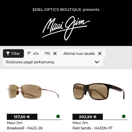
filter
710
Akiniai nuo saulės
474
157,50 €
202,50 €
Maui Jim
Maui Jim
Breakwall - H422-26
Red Sands - H432N-11T