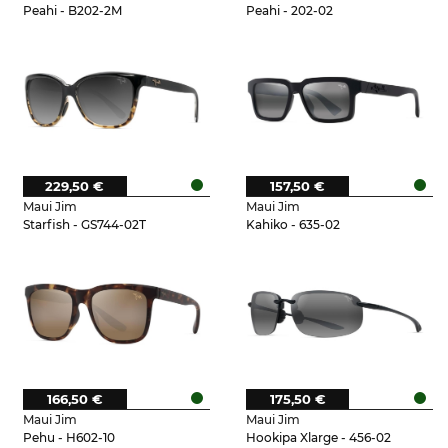
Peahi - B202-2M
Peahi - 202-02
229,50 €
157,50 €
Maui Jim
Maui Jim
Starfish - GS744-02T
Kahiko - 635-02
166,50 €
175,50 €
Maui Jim
Maui Jim
Pehu - H602-10
Hookipa Xlarge - 456-02