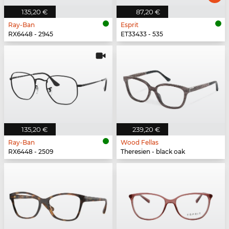
135,20 €
87,20 €
Ray-Ban
Esprit
RX6448 - 2945
ET33433 - 535
135,20 €
239,20 €
Ray-Ban
Wood Fellas
RX6448 - 2509
Theresien - black oak