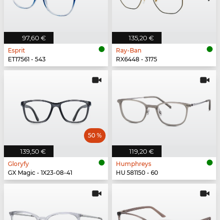
97,60 €
135,20 €
Esprit
Ray-Ban
ET17561 - 543
RX6448 - 3175
50 %
139,50 €
119,20 €
Gloryfy
Humphreys
GX Magic - 1X23-08-41
HU 581150 - 60