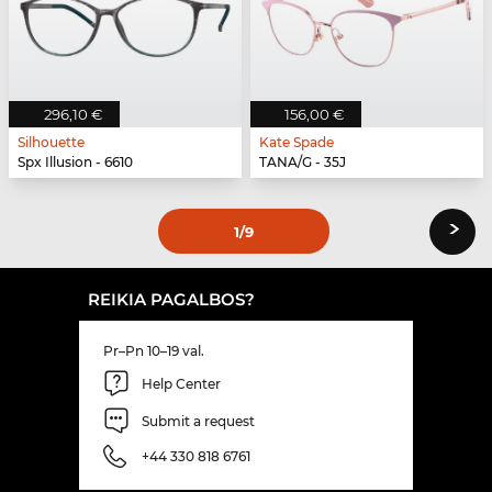
296,10 €
156,00 €
Silhouette
Kate Spade
Spx Illusion - 6610
TANA/G - 35J
›
1
/9
REIKIA PAGALBOS?
Pr–Pn 10–19 val.
Help Center
Submit a request
+44 330 818 6761