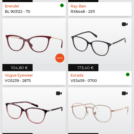
Brendel
Ray-Ban
BL 903122 - 70
RX6448 - 2511
104,80 €
173,40 €
Vogue Eyewear
Escada
VO5239 - 2875
VES459 - 0700