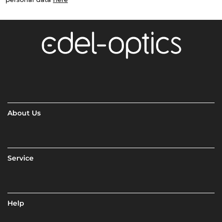
About Us
Service
Help