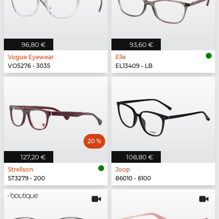
96,80 €
93,60 €
Vogue Eyewear
Elle
VO5276 - 3035
EL13409 - LB
20 %
127,20 €
108,80 €
Strellson
Joop
ST3279 - 200
86010 - 6100