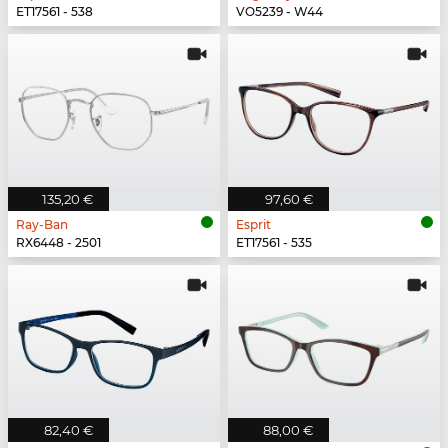
ET17561 - 538
VO5239 - W44
135,20 €
97,60 €
Ray-Ban
Esprit
RX6448 - 2501
ET17561 - 535
82,40 €
88,00 €