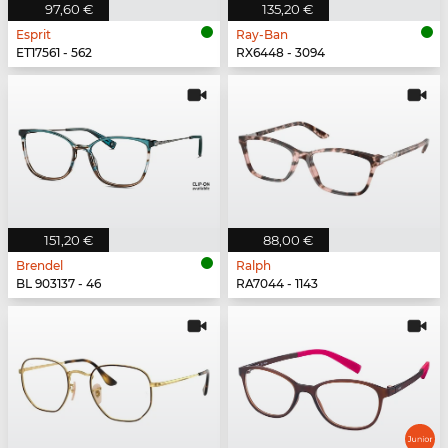
97,60 €
135,20 €
Esprit
Ray-Ban
ET17561 - 562
RX6448 - 3094
151,20 €
88,00 €
Brendel
Ralph
BL 903137 - 46
RA7044 - 1143