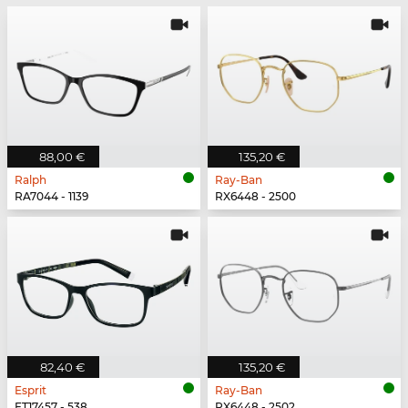
88,00 €
135,20 €
Ralph
Ray-Ban
RA7044 - 1139
RX6448 - 2500
82,40 €
135,20 €
Esprit
Ray-Ban
ET17457 - 538
RX6448 - 2502