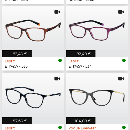
82,40 €
82,40 €
Esprit
Esprit
ET17457 - 535
ET17457 - 534
97,60 €
104,80 €
Esprit
Vogue Eyewear