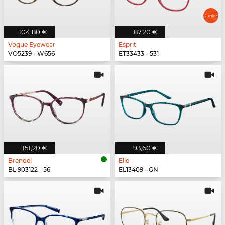
104,80 €
87,20 €
Vogue Eyewear
Esprit
VO5239 - W656
ET33433 - 531
151,20 €
93,60 €
Brendel
Elle
BL 903122 - 56
EL13409 - GN