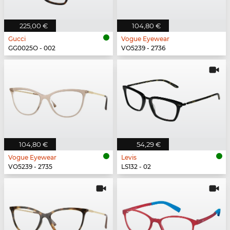
225,00 €
104,80 €
Gucci
Vogue Eyewear
GG0025O - 002
VO5239 - 2736
104,80 €
54,29 €
Vogue Eyewear
Levis
VO5239 - 2735
LS132 - 02