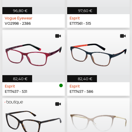
96,80 €
97,60 €
Vogue Eyewear
Esprit
VO2998 - 2386
ET17561 - 515
82,40 €
82,40 €
Esprit
Esprit
ET17457 - 531
ET17457 - 586