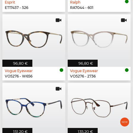
Esprit
Ralph
ET17457 - 526
RA7044 - 601
96,80 €
96,80 €
Vogue Eyewear
Vogue Eyewear
VO5276 - W656
VO5276 - 2736
151,20 €
135,20 €