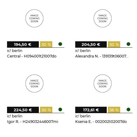
194,50 €
50 %
204,50 €
50 %
ic! berlin
ic! berlin
Central - H094001t21007do
Alexandra N. - 139139t06007do
224,50 €
50 %
172,61 €
56 %
ic! berlin
ic! berlin
Igor R. - H249032446007mi
Ksenia E. - 002002t02007do