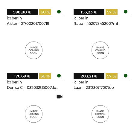
598,80 €
60 %
153,23 €
57 %
ic! berlin
ic! berlin
Alster - 01700201700719
Ratio - 452073452007ml
176,69 €
56 %
203,21 €
57 %
ic! berlin
ic! berlin
Denisa C. - 032032t15007dogr
Luan - 231230t17007do