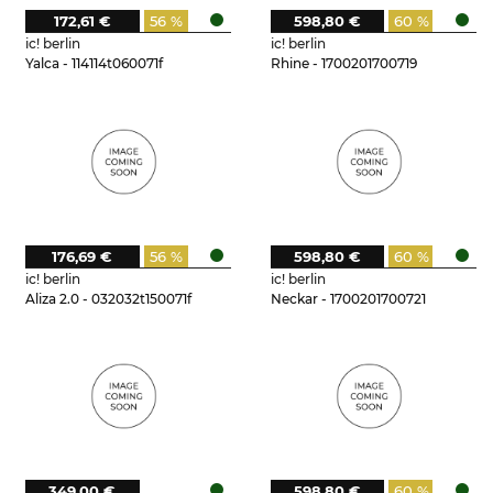
172,61 €
56 %
598,80 €
60 %
ic! berlin
ic! berlin
Yalca - 114114t060071f
Rhine - 1700201700719
176,69 €
56 %
598,80 €
60 %
ic! berlin
ic! berlin
Aliza 2.0 - 032032t150071f
Neckar - 1700201700721
349,00 €
598,80 €
60 %