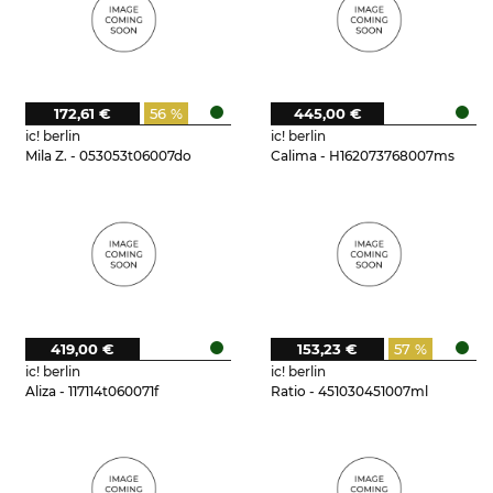
172,61 €
56 %
445,00 €
ic! berlin
ic! berlin
Mila Z. - 053053t06007do
Calima - H162073768007ms
419,00 €
153,23 €
57 %
ic! berlin
ic! berlin
Aliza - 117114t060071f
Ratio - 451030451007ml