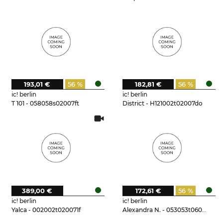
193,01 €
56 %
182,81 €
56 %
ic! berlin
ic! berlin
T 101 - 058058s02007ft
District - H121002t02007do
389,00 €
172,61 €
56 %
ic! berlin
ic! berlin
Yalca - 002002t020071f
Alexandra N. - 053053t06007do