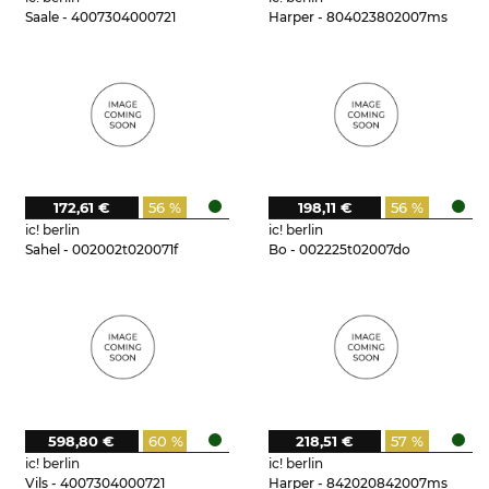
Saale - 4007304000721
Harper - 804023802007ms
172,61 €
56 %
198,11 €
56 %
ic! berlin
ic! berlin
Sahel - 002002t020071f
Bo - 002225t02007do
598,80 €
60 %
218,51 €
57 %
ic! berlin
ic! berlin
Vils - 4007304000721
Harper - 842020842007ms