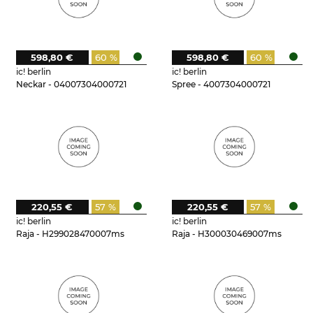
598,80 €
60 %
598,80 €
60 %
ic! berlin
ic! berlin
Neckar - 04007304000721
Spree - 4007304000721
220,55 €
57 %
220,55 €
57 %
ic! berlin
ic! berlin
Raja - H299028470007ms
Raja - H300030469007ms