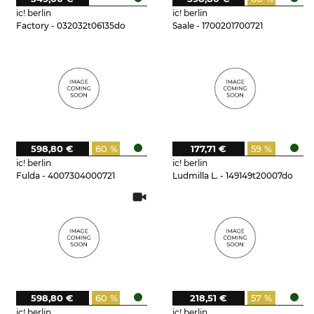
ic! berlin
ic! berlin
Factory - 032032t06135do
Saale - 1700201700721
598,80 €
60 %
177,71 €
59 %
ic! berlin
ic! berlin
Fulda - 4007304000721
Ludmilla L. - 149149t20007do
598,80 €
60 %
218,51 €
57 %
ic! berlin
ic! berlin