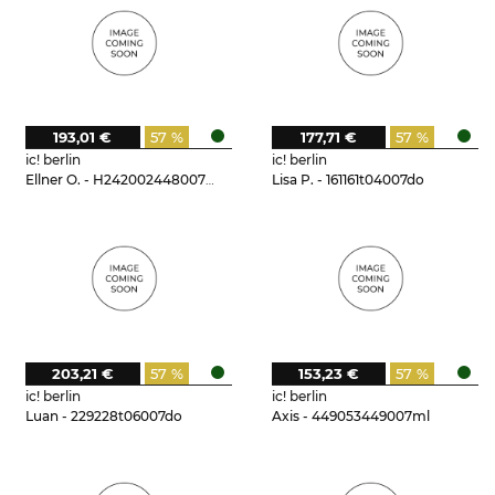
193,01 €
57 %
177,71 €
57 %
ic! berlin
ic! berlin
Ellner O. - H242002448007mi
Lisa P. - 161161t04007do
203,21 €
57 %
153,23 €
57 %
ic! berlin
ic! berlin
Luan - 229228t06007do
Axis - 449053449007ml