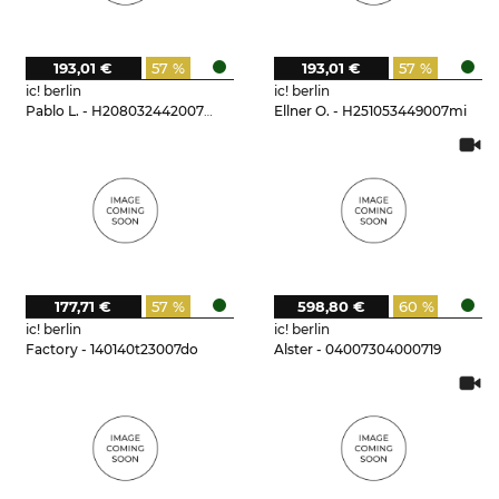
193,01 €
57 %
193,01 €
57 %
ic! berlin
ic! berlin
Pablo L. - H208032442007mi
Ellner O. - H251053449007mi
177,71 €
57 %
598,80 €
60 %
ic! berlin
ic! berlin
Factory - 140140t23007do
Alster - 04007304000719