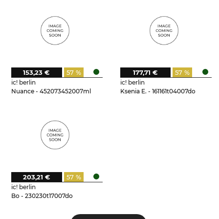
153,23 €
57 %
177,71 €
57 %
ic! berlin
ic! berlin
Nuance - 452073452007ml
Ksenia E. - 161161t04007do
203,21 €
57 %
ic! berlin
Bo - 230230t17007do