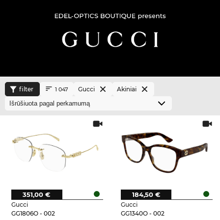
filter
Gucci
Akiniai
1 047
351,00 €
184,50 €
Gucci
Gucci
GG1806O - 002
GG1340O - 002