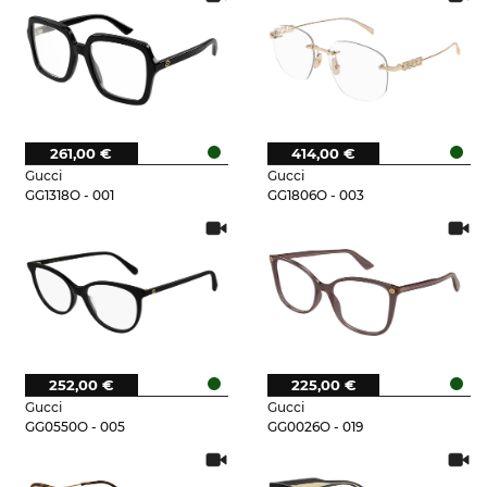
261,00 €
414,00 €
Gucci
Gucci
GG1318O - 001
GG1806O - 003
252,00 €
225,00 €
Gucci
Gucci
GG0550O - 005
GG0026O - 019