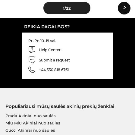
›
1
/22
REIKIA PAGALBOS?
Pr–Pn 10–19 val.
Help Center
Submit a request
+44 330 818 6761
Populiariausi mūsų saulės akinių prekių ženklai
Prada Akiniai nuo saulės
Miu Miu Akiniai nuo saulės
Gucci Akiniai nuo saulės