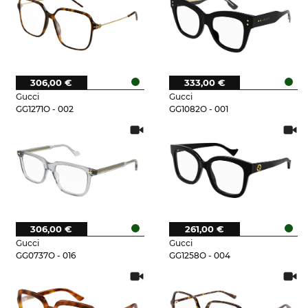
306,00 €
333,00 €
Gucci
Gucci
GG1271O - 002
GG1082O - 001
306,00 €
261,00 €
Gucci
Gucci
GG0737O - 016
GG1258O - 004