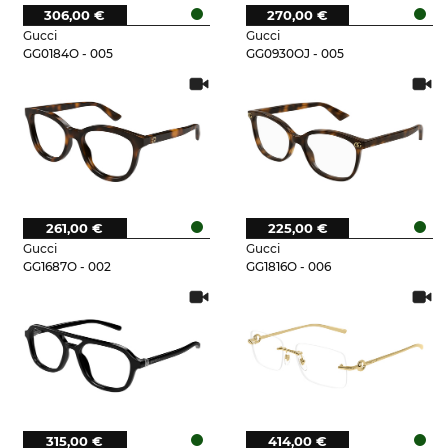
306,00 €
270,00 €
Gucci
Gucci
GG0184O - 005
GG0930OJ - 005
261,00 €
225,00 €
Gucci
Gucci
GG1687O - 002
GG1816O - 006
315,00 €
414,00 €