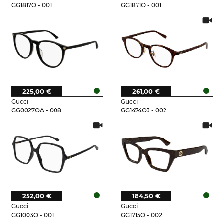
GG1817O - 001
GG1871O - 001
225,00 €
261,00 €
Gucci
Gucci
GG0027OA - 008
GG1474OJ - 002
252,00 €
184,50 €
Gucci
Gucci
GG1003O - 001
GG1715O - 002