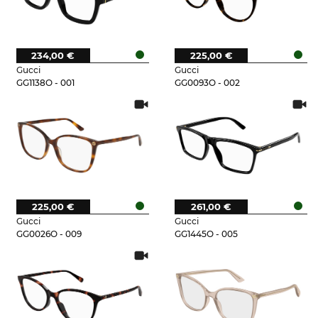
234,00 €
225,00 €
Gucci
Gucci
GG1138O - 001
GG0093O - 002
225,00 €
261,00 €
Gucci
Gucci
GG0026O - 009
GG1445O - 005