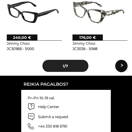
240,00 €
176,00 €
Jimmy Choo
Jimmy Choo
JC3018B - 5000
JC3036 - 5068
›
1
/7
REIKIA PAGALBOS?
Pr–Pn 10–19 val.
Help Center
Submit a request
+44 330 818 6761