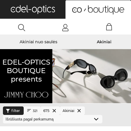
0
Akiniai nuo saulės
Akiniai
EDEL-OPTICS
BOUTIQUE
presents
filter
675
Akiniai
321