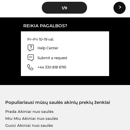
›
1
/9
REIKIA PAGALBOS?
Pr–Pn 10–19 val.
Help Center
Submit a request
+44 330 818 6761
Populiariausi mūsų saulės akinių prekių ženklai
Prada Akiniai nuo saulės
Miu Miu Akiniai nuo saulės
Gucci Akiniai nuo saulės