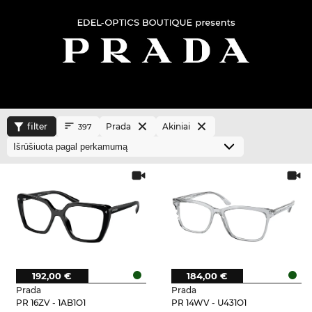
filter
Prada
Akiniai
397
192,00 €
184,00 €
Prada
Prada
PR 16ZV - 1AB1O1
PR 14WV - U431O1