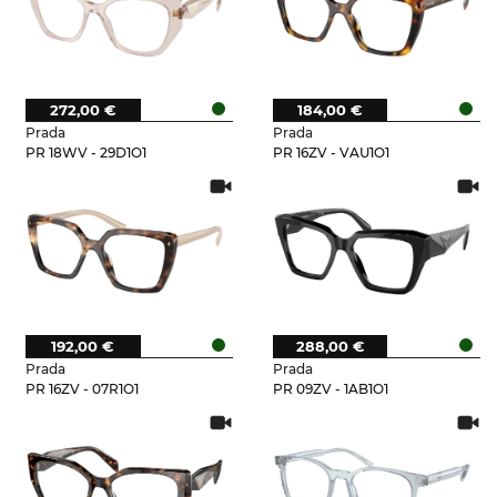
272,00 €
184,00 €
Prada
Prada
PR 18WV - 29D1O1
PR 16ZV - VAU1O1
192,00 €
288,00 €
Prada
Prada
PR 16ZV - 07R1O1
PR 09ZV - 1AB1O1