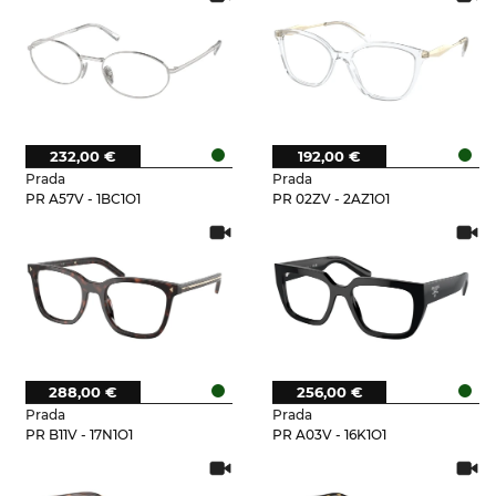
232,00 €
192,00 €
Prada
Prada
PR A57V - 1BC1O1
PR 02ZV - 2AZ1O1
288,00 €
256,00 €
Prada
Prada
PR B11V - 17N1O1
PR A03V - 16K1O1