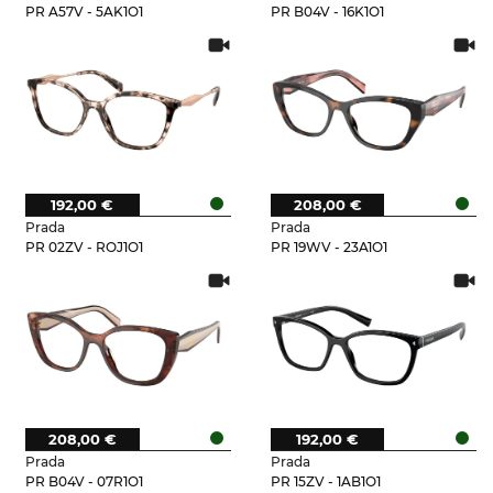
PR A57V - 5AK1O1
PR B04V - 16K1O1
192,00 €
208,00 €
Prada
Prada
PR 02ZV - ROJ1O1
PR 19WV - 23A1O1
208,00 €
192,00 €
Prada
Prada
PR B04V - 07R1O1
PR 15ZV - 1AB1O1