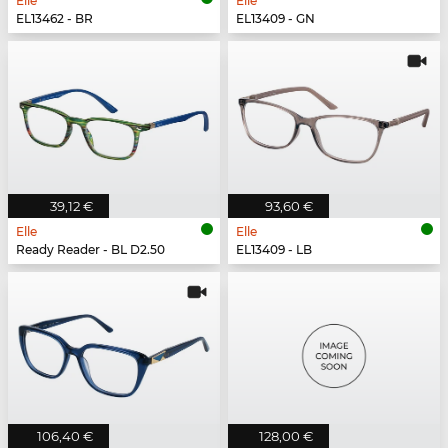
Elle
Elle
EL13462 - BR
EL13409 - GN
39,12 €
93,60 €
Elle
Elle
Ready Reader - BL D2.50
EL13409 - LB
106,40 €
128,00 €