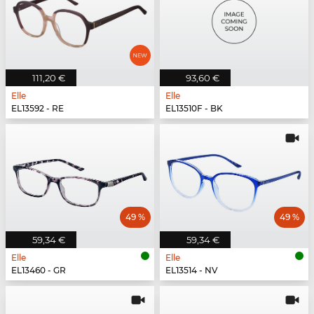
111,20 €
93,60 €
Elle
Elle
EL13592 - RE
EL13510F - BK
49 %
49 %
59,34 €
59,34 €
Elle
Elle
EL13460 - GR
EL13514 - NV