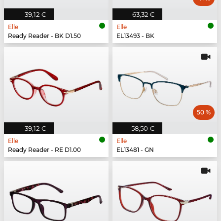
39,12 €
63,32 €
Elle
Elle
Ready Reader - BK D1.50
EL13493 - BK
50 %
39,12 €
58,50 €
Elle
Elle
Ready Reader - RE D1.00
EL13481 - GN