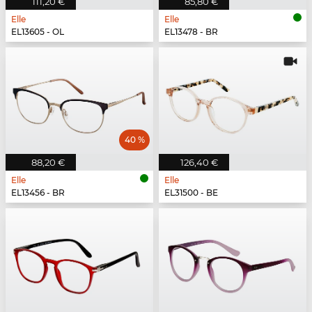
111,20 €
85,80 €
Elle
Elle
EL13605 - OL
EL13478 - BR
40 %
88,20 €
126,40 €
Elle
Elle
EL13456 - BR
EL31500 - BE