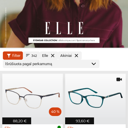
filter
Elle
Akiniai
342
40 %
88,20 €
93,60 €