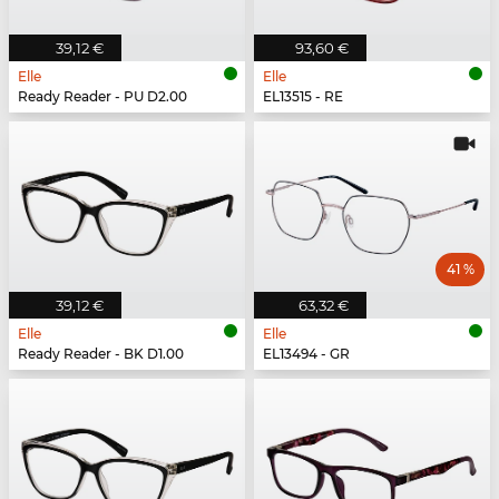
39,12 €
93,60 €
Elle
Elle
Ready Reader - PU D2.00
EL13515 - RE
41 %
39,12 €
63,32 €
Elle
Elle
Ready Reader - BK D1.00
EL13494 - GR