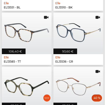
Elle
Elle
EL13551 - BL
EL13510 - BK
106,40 €
93,60 €
Elle
Elle
EL13585 - TT
EL13536 - GR
40 %