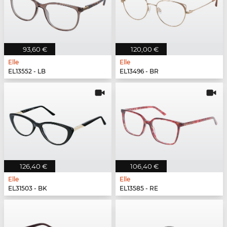
93,60 €
120,00 €
Elle
Elle
EL13552 - LB
EL13496 - BR
126,40 €
106,40 €
Elle
Elle
EL31503 - BK
EL13585 - RE