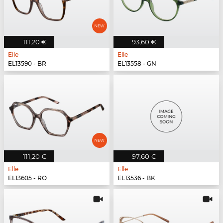
111,20 €
93,60 €
Elle
Elle
EL13590 - BR
EL13558 - GN
111,20 €
97,60 €
Elle
Elle
EL13605 - RO
EL13536 - BK