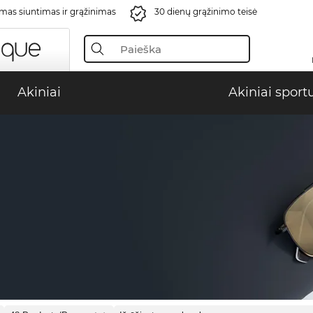
s siuntimas ir grąžinimas
30 dienų grąžinimo teisė
Akiniai
Akiniai sport