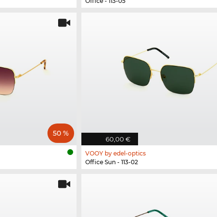
Office - 113-05
50 %
60,00 €
VOOY by edel-optics
Office Sun - 113-02