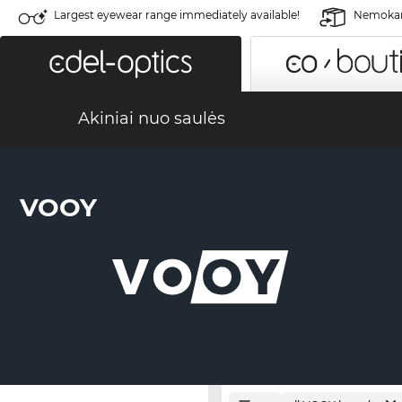
Largest eyewear range immediately available!
Nemokama
Akiniai nuo saulės
VOOY