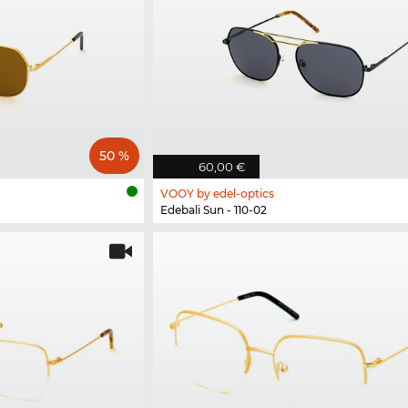
50 %
60,00 €
VOOY by edel-optics
Edebali Sun - 110-02