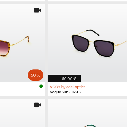
50 %
60,00 €
VOOY by edel-optics
Vogue Sun - 112-02