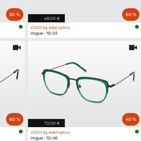
50 %
60 %
48,00 €
VOOY by edel-optics
Vogue - 112-03
60 %
40 %
72,00 €
VOOY by edel-optics
Vogue - 112-06