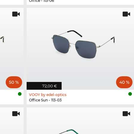
Office - 113-06
50 %
40 %
72,00 €
VOOY by edel-optics
Office Sun - 113-03