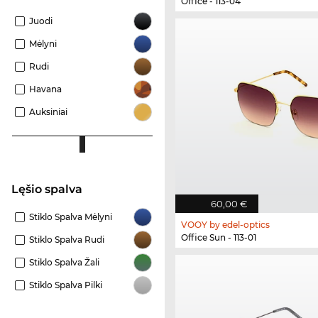
Office - 113-04
Juodi
Mėlyni
Rudi
Havana
Auksiniai
Lęšio spalva
60,00 €
Stiklo Spalva Mėlyni
VOOY by edel-optics
Office Sun - 113-01
Stiklo Spalva Rudi
Stiklo Spalva Žali
Stiklo Spalva Pilki