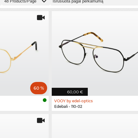
60 %
60,00 €
VOOY by edel-optics
Edebali - 110-02