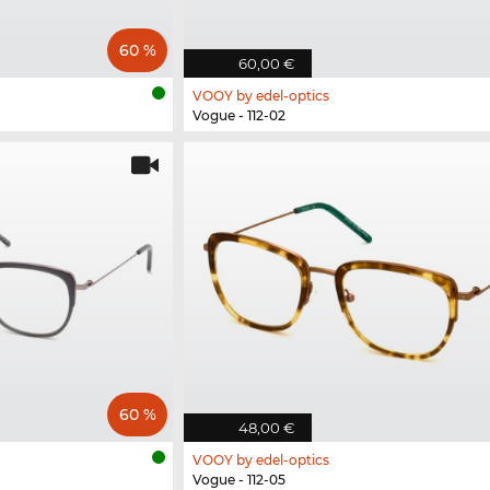
60 %
60,00 €
VOOY by edel-optics
Vogue - 112-02
60 %
48,00 €
VOOY by edel-optics
Vogue - 112-05