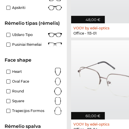
Apskriti
48,00 €
Rėmelio tipas (rėmelis)
VOOY by edel-optics
Office - 113-01
Uždaro Tipo
Pusiniai Rėmeliai
Face shape
Heart
Oval Face
Round
Square
Trapecijos Formos
60,00 €
VOOY by edel-optics
Rėmelio spalva