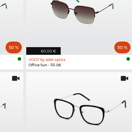
50 %
50 %
60,00 €
VOOY by edel-optics
Office Sun - 113-06