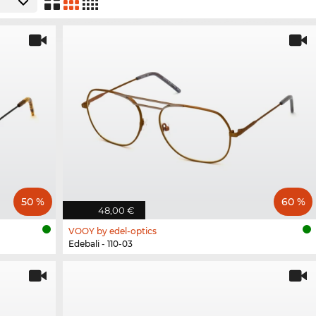
50 %
60 %
48,00 €
VOOY by edel-optics
Edebali - 110-03