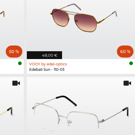
50 %
60 %
48,00 €
VOOY by edel-optics
Edebali Sun - 110-03