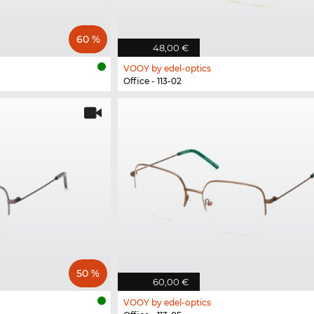
60 %
48,00 €
VOOY by edel-optics
Office - 113-02
50 %
60,00 €
VOOY by edel-optics