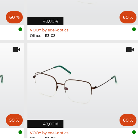
60 %
60 %
48,00 €
VOOY by edel-optics
Office - 113-03
50 %
60 %
48,00 €
VOOY by edel-optics