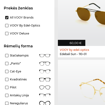
Prekės ženklas
All VOOY Brands
VOOY By Edel-Optics
VOOY Deluxe
60,00 €
Rėmelių forma
VOOY by edel-optics
Edebali Sun - 110-01
Stačiakampis
„Panto“
Cat-Eye
Kvadratinės
Pilot
Antakių Linija
Nereguliarus