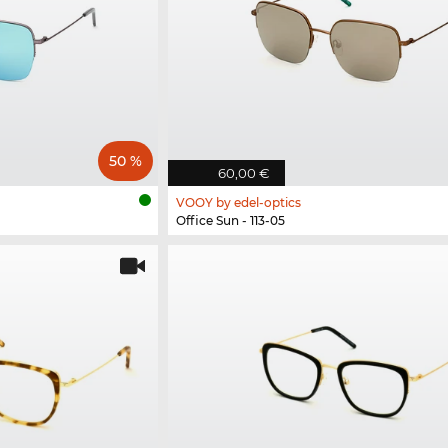
50 %
60,00 €
VOOY by edel-optics
Office Sun - 113-05