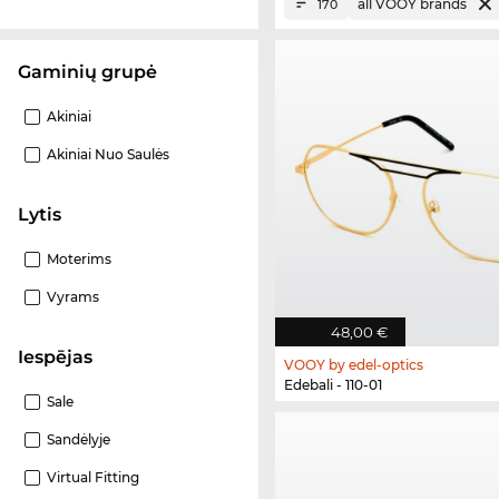
all VOOY brands
170
Gaminių grupė
Akiniai
Akiniai Nuo Saulės
Lytis
Moterims
Vyrams
48,00 €
Iespējas
VOOY by edel-optics
Edebali - 110-01
Sale
Sandėlyje
Virtual Fitting