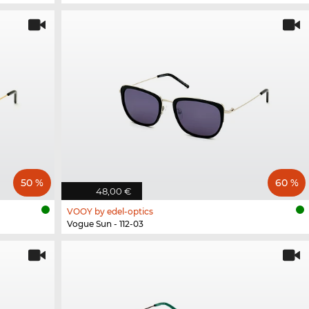
50 %
60 %
48,00 €
VOOY by edel-optics
Vogue Sun - 112-03