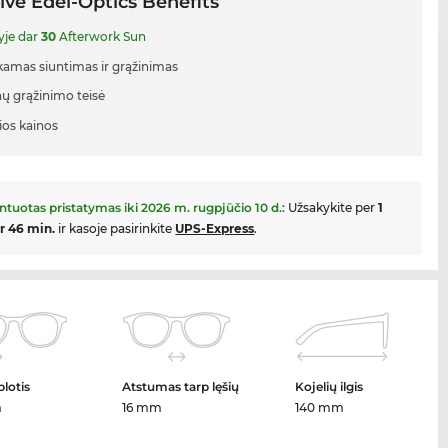
ive Edel-Optics Benefits
yje dar
30
Afterwork Sun
mas siuntimas ir grąžinimas
nų grąžinimo teisė
ios kainos
ntuotas pristatymas iki
2026 m. rugpjūčio 10 d.
:
Užsakykite per
1
 ir 46 min.
ir kasoje pasirinkite
UPS-Express
.
plotis
Atstumas tarp lęšių
Kojelių ilgis
m
16 mm
140 mm