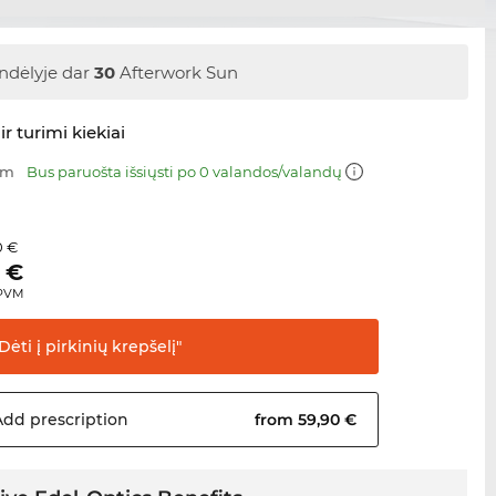
ndėlyje dar
30
Afterwork Sun
ir turimi kiekiai
mm
Bus paruošta išsiųsti po 0 valandos/valandų
0 €
€
 PVM
Dėti į pirkinių
krepšelį"
Add
prescription
from 59,90 €