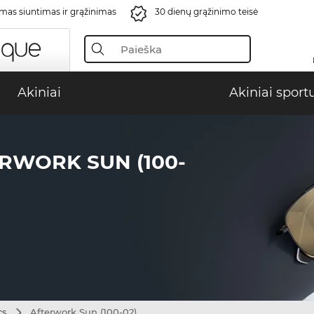
s siuntimas ir grąžinimas
30 dienų grąžinimo teisė
Akiniai
Akiniai sport
RWORK SUN (100-
cs
Afterwork Sun (100-02)