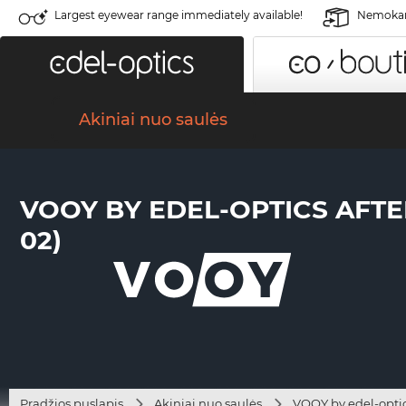
Largest eyewear range immediately available!
Nemokama
Akiniai nuo saulės
VOOY BY EDEL-OPTICS AFTE
02)
Pradžios puslapis
Akiniai nuo saulės
VOOY by edel-opti