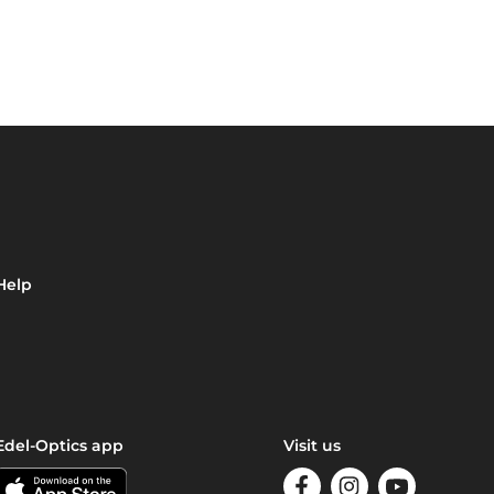
Help
Edel-Optics app
Visit us