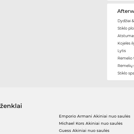
Afterw
Dydžiai &
Stiklo plo
Atstumas
Kojelės il
Lytis
Rėmelio t
Rėmelių 
Stiklo sp
 ženklai
Emporio Armani Akiniai nuo saulės
Michael Kors Akiniai nuo saulės
Guess Akiniai nuo saulės