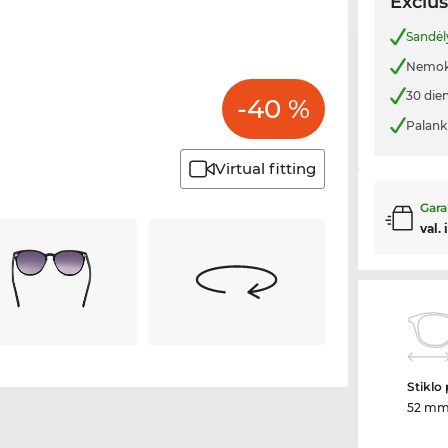
Exclus
Sandėl
Nemoka
30 die
-40 %
Palank
Virtual fitting
Gara
val.
Stiklo 
52 m