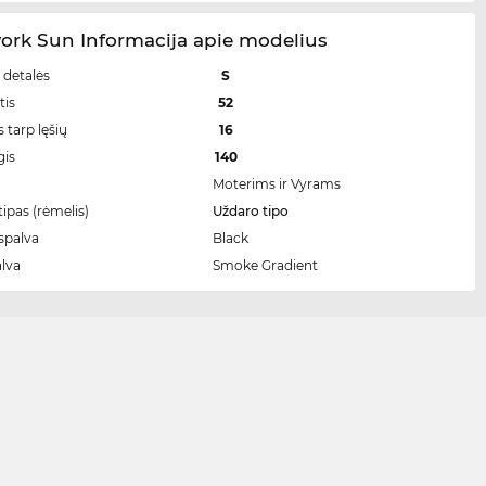
ork Sun Informacija apie modelius
 detalės
S
tis
52
 tarp lęšių
16
gis
140
Moterims ir Vyrams
ipas (rėmelis)
Uždaro tipo
spalva
Black
alva
Smoke Gradient