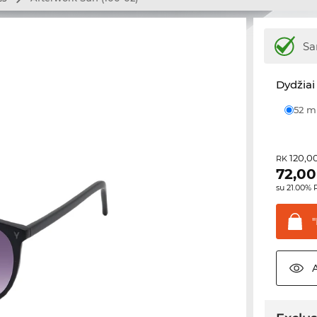
Sa
Dydžiai 
52 
120,0
RK
72,00
su 21.00%
"