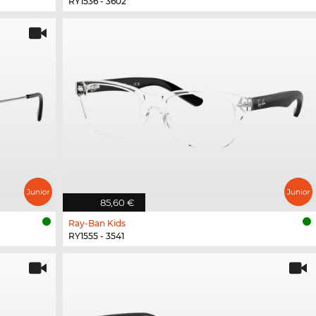
RY1536 - 3602
85,60 €
Ray-Ban Kids
RY1555 - 3541