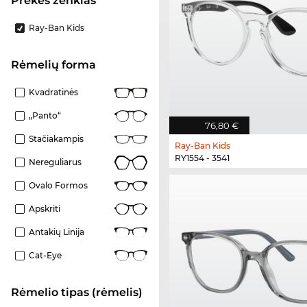
Prekės ženklas
Ray-Ban Kids
Rėmelių forma
Kvadratinės
„Panto“
76,80 €
Stačiakampis
Ray-Ban Kids
RY1554 - 3541
Nereguliarus
Ovalo Formos
Apskriti
Antakių Linija
Cat-Eye
Rėmelio tipas (rėmelis)