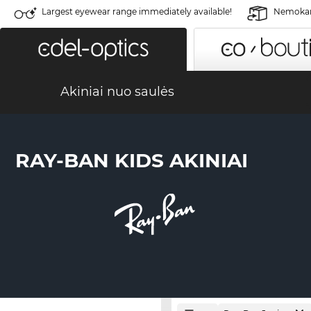
Largest eyewear range immediately available!
Nemokama
Akiniai nuo saulės
RAY-BAN KIDS AKINIAI