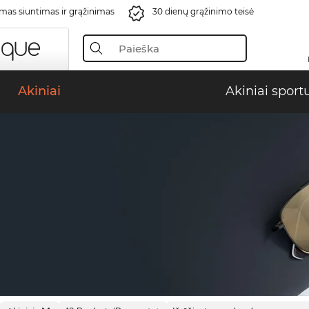
s siuntimas ir grąžinimas
30 dienų grąžinimo teisė
Akiniai
Akiniai sport