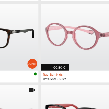
60,80 €
Ray-Ban Kids
RY9075V - 3877