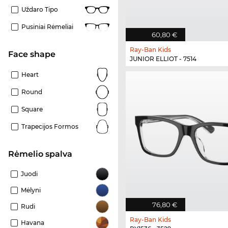
Uždaro Tipo
Pusiniai Rėmeliai
60,80 €
Ray-Ban Kids
Face shape
JUNIOR ELLIOT - 7514
Heart
Round
Square
Trapecijos Formos
Rėmelio spalva
Juodi
Mėlyni
76,80 €
Rudi
Ray-Ban Kids
Havana