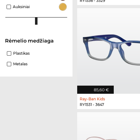
RY1536 - 3529
Auksiniai
Rėmelio medžiaga
Plastikas
Metalas
85,60 €
Ray-Ban Kids
RY1531 - 3647