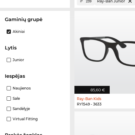
Ray-Ban Junior
239
Gaminių grupė
Akiniai
Lytis
Junior
Iespējas
Naujienos
85,60 €
Sale
Ray-Ban Kids
RY1549 - 3633
Sandėlyje
Virtual Fitting