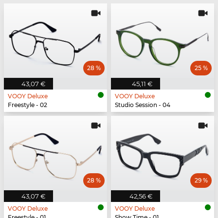
28 %
25 %
43,07 €
45,11 €
VOOY Deluxe
VOOY Deluxe
Freestyle - 02
Studio Session - 04
28 %
29 %
43,07 €
42,56 €
VOOY Deluxe
VOOY Deluxe
Freestyle - 01
Show Time - 01