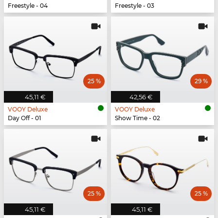
Freestyle - 04
Freestyle - 03
25 %
29 %
45,11 €
42,56 €
VOOY Deluxe
VOOY Deluxe
Day Off - 01
Show Time - 02
25 %
25 %
45,11 €
45,11 €