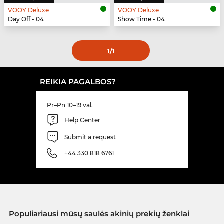
VOOY Deluxe
VOOY Deluxe
Day Off - 04
Show Time - 04
1
/1
REIKIA PAGALBOS?
Pr–Pn 10–19 val.
Help Center
Submit a request
+44 330 818 6761
Populiariausi mūsų saulės akinių prekių ženklai