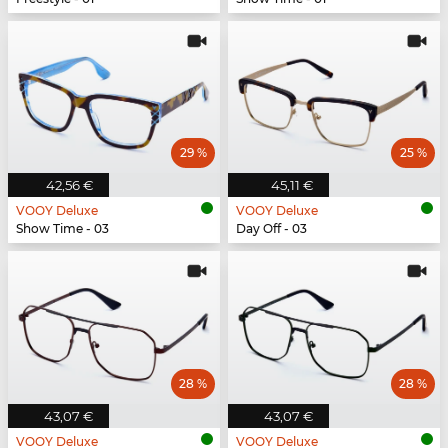
29 %
25 %
42,56 €
45,11 €
VOOY Deluxe
VOOY Deluxe
Show Time - 03
Day Off - 03
28 %
28 %
43,07 €
43,07 €
VOOY Deluxe
VOOY Deluxe