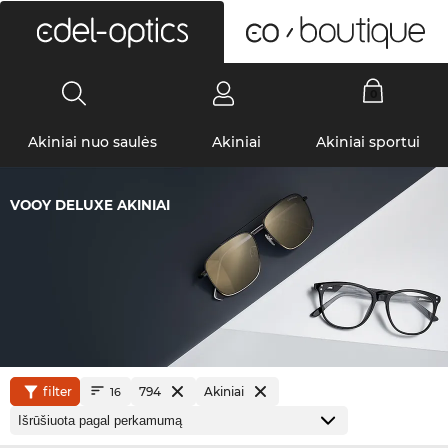
0
Akiniai nuo saulės
Akiniai
Akiniai sportui
VOOY DELUXE AKINIAI
filter
794
Akiniai
16