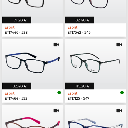
71,20 €
82,40 €
Esprit
Esprit
ET17446 - 538
ET17542 - 545
82,40 €
115,20 €
Esprit
Esprit
ET17464 - 523
ET17125 - 547