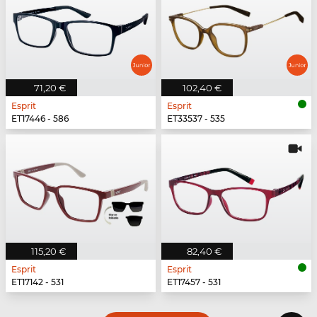
71,20 €
102,40 €
Esprit
Esprit
ET17446 - 586
ET33537 - 535
115,20 €
82,40 €
Esprit
Esprit
ET17142 - 531
ET17457 - 531