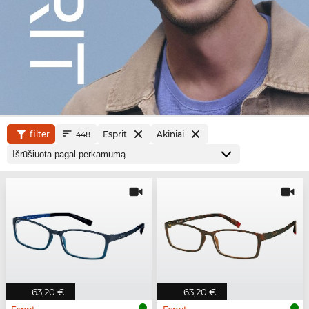
filter
Esprit
Akiniai
448
63,20 €
63,20 €