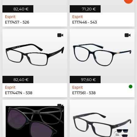
82,40 €
71,20 €
Esprit
Esprit
ET17457 - 526
ET17446 - 543
82,40 €
97,60 €
Esprit
Esprit
ET17447N - 538
ET17561 - 538