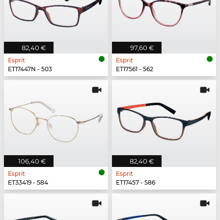
82,40 €
97,60 €
Esprit
Esprit
ET17447N - 503
ET17561 - 562
106,40 €
82,40 €
Esprit
Esprit
ET33419 - 584
ET17457 - 586