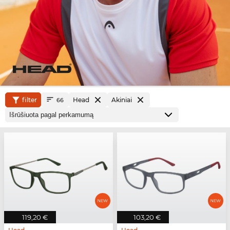
filter
Head
Akiniai
66
119,20 €
103,20 €