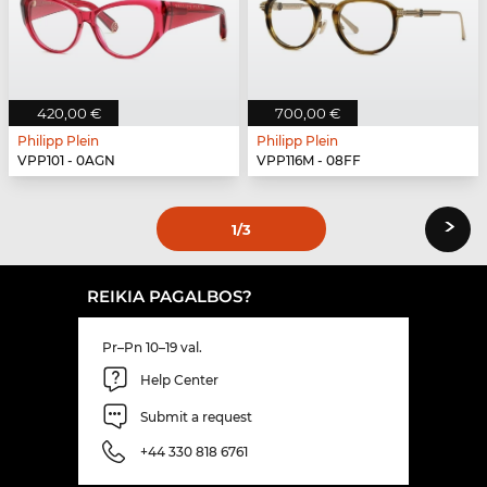
420,00 €
700,00 €
Philipp Plein
Philipp Plein
VPP101 - 0AGN
VPP116M - 08FF
›
1
/3
REIKIA PAGALBOS?
Pr–Pn 10–19 val.
Help Center
Submit a request
+44 330 818 6761