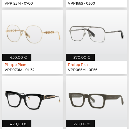
VPP123M - 0700
VPP166S - 0300
450,00 €
370,00 €
Philipp Plein
Philipp Plein
VPP070M - 0H32
VPP085M - 0E56
420,00 €
270,00 €