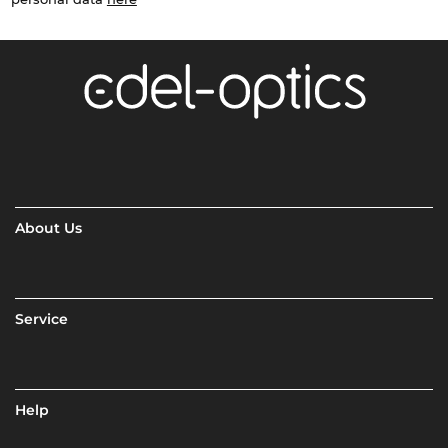
About Us
Service
Help