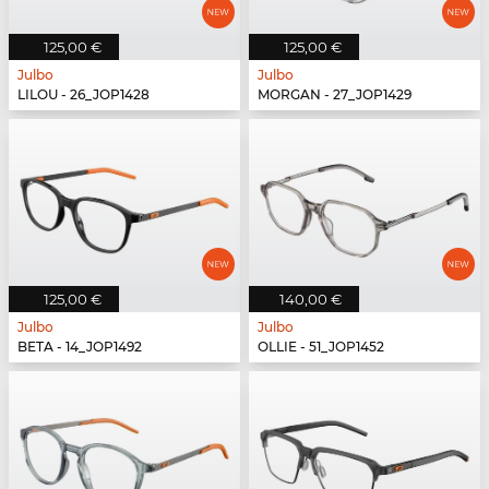
125,00 €
125,00 €
Julbo
Julbo
LILOU - 26_JOP1428
MORGAN - 27_JOP1429
125,00 €
140,00 €
Julbo
Julbo
BETA - 14_JOP1492
OLLIE - 51_JOP1452