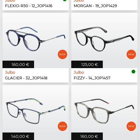
Julbo
Julbo
FLEXIO-R50 - 12_JOP1416
MORGAN - 19_JOP1429
160,00 €
125,00 €
Julbo
Julbo
GLACIER - 32_JOP1418
FIZZY - 14_JOP1457
140,00 €
160,00 €