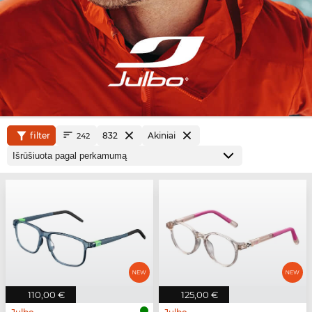
filter
832
Akiniai
242
110,00 €
125,00 €