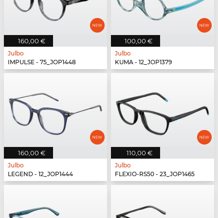
160,00 €
100,00 €
Julbo
Julbo
IMPULSE - 75_JOP1448
KUMA - 12_JOP1379
160,00 €
110,00 €
Julbo
Julbo
LEGEND - 12_JOP1444
FLEXIO-RS50 - 23_JOP1465