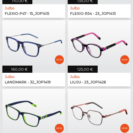
110,00 €
135,00 €
Julbo
Julbo
FLEXIO-P47 - 15_JOP1415
FLEXIO-R54 - 23_JOP1413
160,00 €
125,00 €
Julbo
Julbo
LANDMARK - 32_JOP1419
LILOU - 23_JOP1428