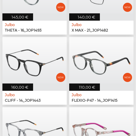
145,00 €
140,00 €
Julbo
Julbo
THETA - 16_JOP1493
X MAX - 21_JOP1482
160,00 €
110,00 €
Julbo
Julbo
CLIFF - 14_JOP1443
FLEXIO-P47 - 14_JOP1415