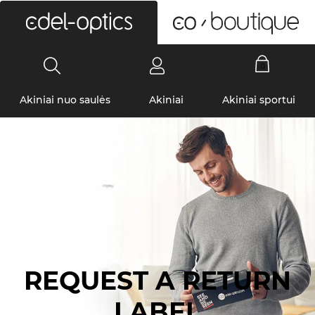
0
Akiniai nuo saulės
Akiniai
Akiniai sportui
REQUEST A RETURN
LABEL