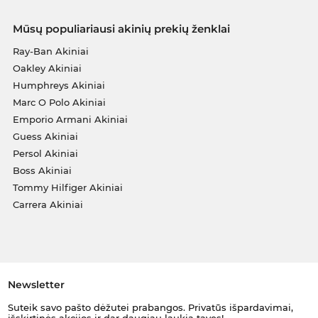
Mūsų populiariausi akinių prekių ženklai
Ray-Ban Akiniai
Oakley Akiniai
Humphreys Akiniai
Marc O Polo Akiniai
Emporio Armani Akiniai
Guess Akiniai
Persol Akiniai
Boss Akiniai
Tommy Hilfiger Akiniai
Carrera Akiniai
Newsletter
Suteik savo pašto dėžutei prabangos. Privatūs išpardavimai,
išskirtinės akcijos ir dar daugiau laukia tavęs!