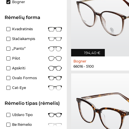
Bogner
Rėmelių forma
Kvadratinės
Stačiakampis
„Panto“
194,40 €
Pilot
Bogner
66016 - 5100
Apskriti
Ovalo Formos
Cat-Eye
Rėmelio tipas (rėmelis)
Uždaro Tipo
Be Rėmelio