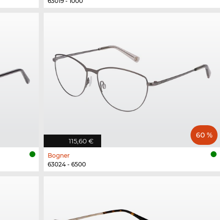
63019 - 1000
60 %
115,60 €
Bogner
63024 - 6500