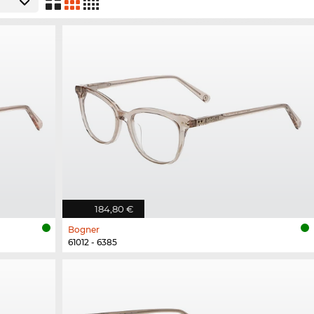
184,80 €
Bogner
61012 - 6385