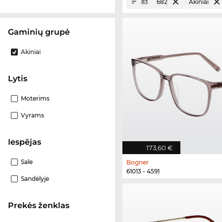
682
Akiniai
83
Gaminių grupė
Akiniai
Lytis
Moterims
Vyrams
Iespējas
173,60 €
Sale
Bogner
61013 - 4591
Sandėlyje
Prekės ženklas