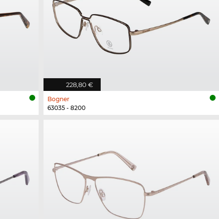
228,80 €
Bogner
63035 - 8200