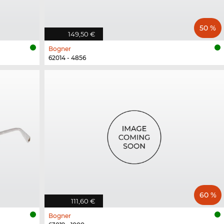
50 %
149,50 €
Bogner
62014 - 4856
60 %
111,60 €
Bogner