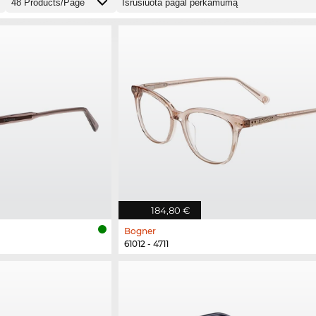
184,80 €
Bogner
61012 - 4711