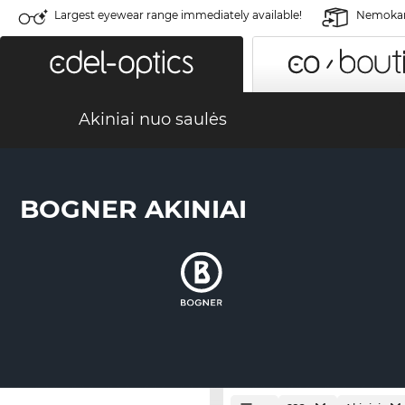
Largest eyewear range immediately available!
Nemokama
Akiniai nuo saulės
BOGNER AKINIAI