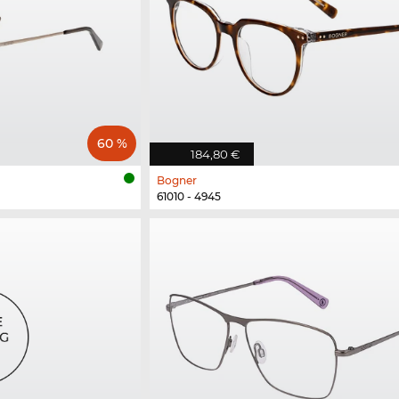
60 %
184,80 €
Bogner
61010 - 4945