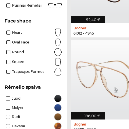
Pusiniai Rėmeliai
92,40 €
Face shape
Bogner
Heart
61012 - 4945
Oval Face
Round
Square
Trapecijos Formos
Rėmelio spalva
Juodi
Mėlyni
196,00 €
Rudi
Bogner
Havana