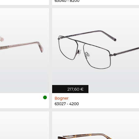
63040 - 8200
217,60 €
Bogner
63027 - 4200