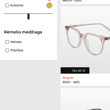
66009 - 5500
Auksiniai
Rėmelio medžiaga
Metalas
Plastikas
184,80 €
Bogner
61010 - 4813