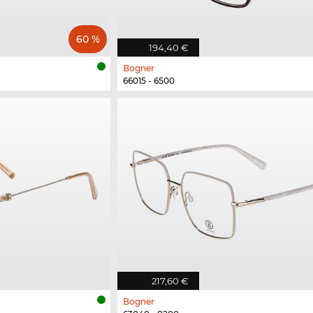
60 %
194,40 €
Bogner
66015 - 6500
217,60 €
Bogner