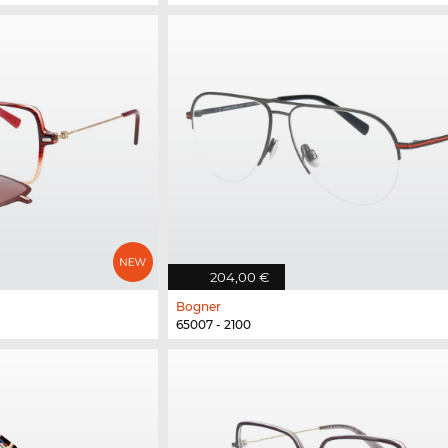
204,00 €
Bogner
65007 - 2100