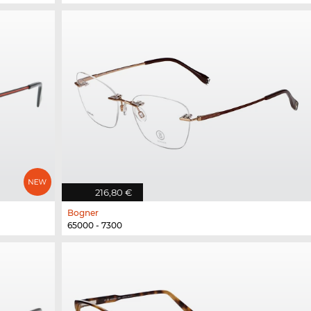
216,80 €
Bogner
65000 - 7300