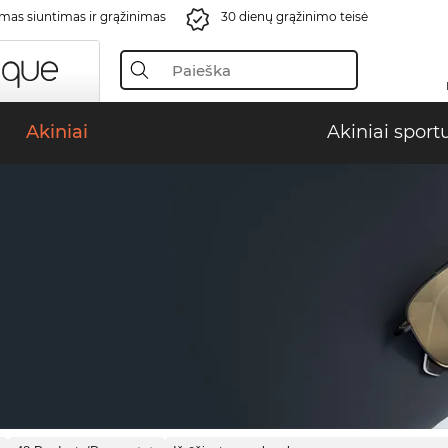
s siuntimas ir grąžinimas
30 dienų grąžinimo teisė
Akiniai
Akiniai sport