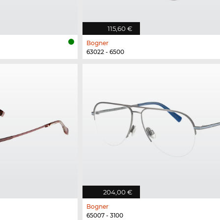
115,60 €
Bogner
63022 - 6500
204,00 €
Bogner
65007 - 3100