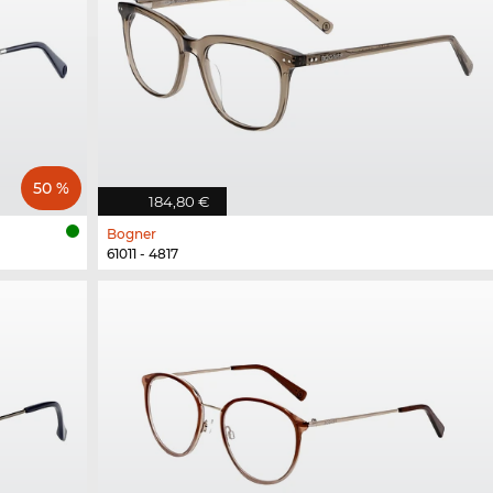
50 %
184,80 €
Bogner
61011 - 4817