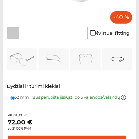
-40 %
Virtual fitting
Dydžiai ir turimi kiekiai
52 mm
Bus paruošta išsiųsti po 5 valandos/valandų
120,00 €
RK
72,00
€
su 21.00% PVM