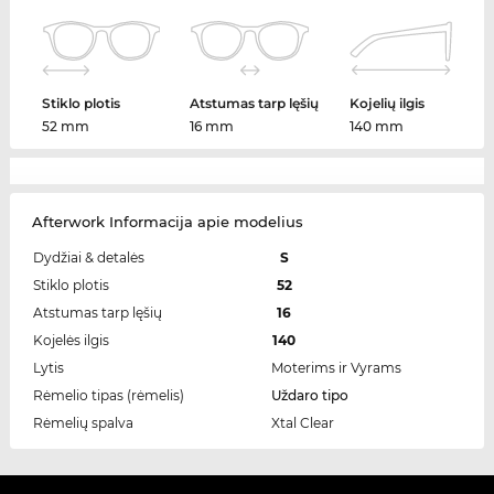
Stiklo plotis
Atstumas tarp lęšių
Kojelių ilgis
52 mm
16 mm
140 mm
Afterwork Informacija apie modelius
Dydžiai & detalės
S
Stiklo plotis
52
Atstumas tarp lęšių
16
Kojelės ilgis
140
Lytis
Moterims ir Vyrams
Rėmelio tipas (rėmelis)
Uždaro tipo
Rėmelių spalva
Xtal Clear