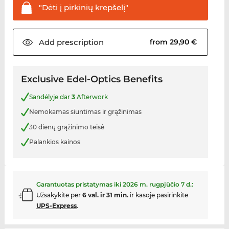
"Dėti į pirkinių
krepšelį"
Add
prescription
from 29,90 €
Exclusive Edel-Optics Benefits
Sandėlyje dar
3
Afterwork
Nemokamas siuntimas ir grąžinimas
30 dienų grąžinimo teisė
Palankios kainos
Garantuotas pristatymas iki
2026 m. rugpjūčio 7 d.
:
Užsakykite per
6 val. ir 31 min.
ir kasoje pasirinkite
UPS-Express
.