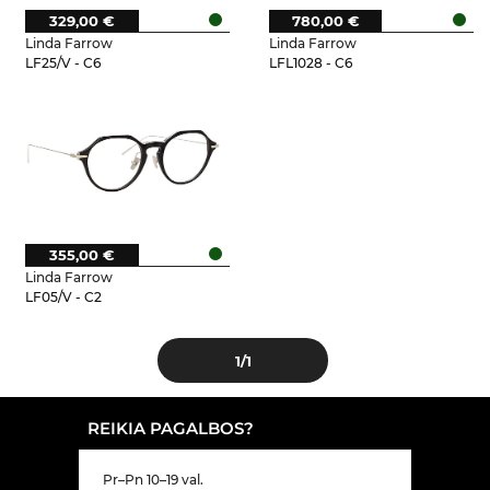
329,00 €
780,00 €
Linda Farrow
Linda Farrow
LF25/V - C6
LFL1028 - C6
355,00 €
Linda Farrow
LF05/V - C2
1
/1
REIKIA PAGALBOS?
Pr–Pn 10–19 val.