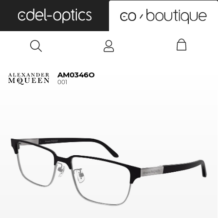
0
AM0346O
001