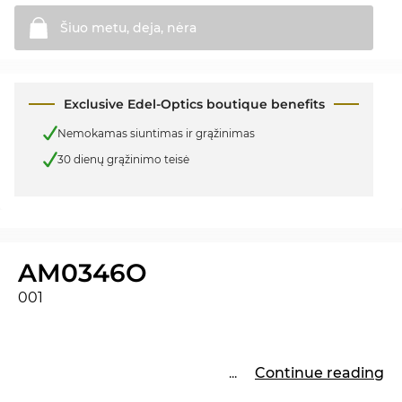
Šiuo metu, deja,
nėra
Exclusive Edel-Optics boutique benefits
Nemokamas siuntimas ir grąžinimas
30 dienų grąžinimo teisė
AM0346O
001
...
Continue reading