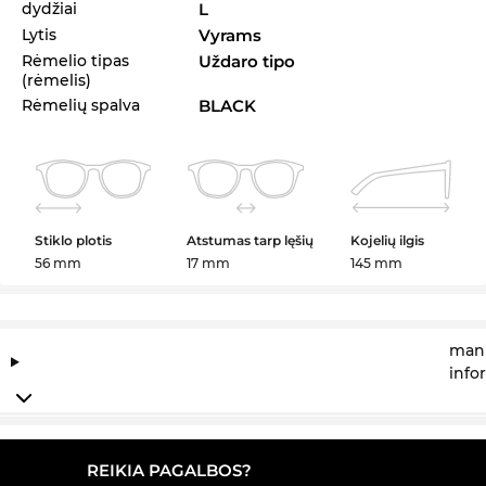
dydžiai
L
Lytis
Vyrams
Rėmelio tipas
Uždaro tipo
(rėmelis)
Rėmelių spalva
BLACK
Stiklo plotis
Atstumas tarp lęšių
Kojelių ilgis
56 mm
17 mm
145 mm
manu
info
REIKIA PAGALBOS?