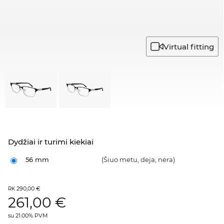
Virtual fitting
Dydžiai ir turimi kiekiai
56 mm
(Šiuo metu, deja, nėra)
290,00 €
RK
261,00
€
su 21.00% PVM