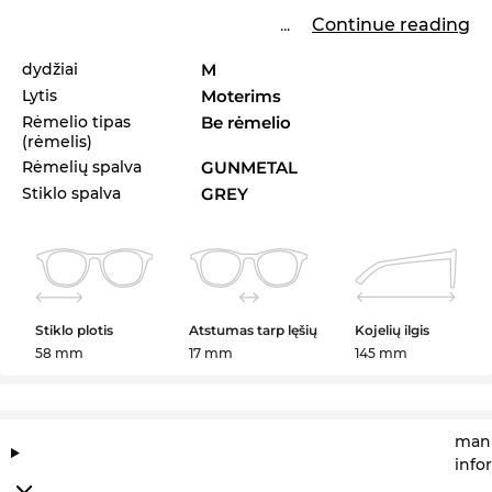
...
Continue reading
dydžiai
M
Lytis
Moterims
Rėmelio tipas
Be rėmelio
(rėmelis)
Rėmelių spalva
GUNMETAL
Stiklo spalva
GREY
Stiklo plotis
Atstumas tarp lęšių
Kojelių ilgis
58 mm
17 mm
145 mm
manu
info