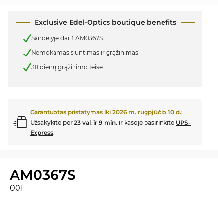
Exclusive Edel-Optics boutique benefits
Sandėlyje dar
1
AM0367S
Nemokamas siuntimas ir grąžinimas
30 dienų grąžinimo teisė
Garantuotas pristatymas iki
2026 m. rugpjūčio 10 d.
:
Užsakykite per
23 val. ir 9 min.
ir kasoje pasirinkite
UPS-
Express
.
AM0367S
001