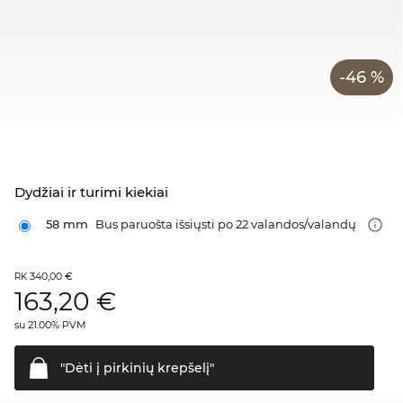
-46 %
Dydžiai ir turimi kiekiai
58 mm
Bus paruošta išsiųsti po 22 valandos/valandų
340,00 €
RK
163,20
€
su 21.00% PVM
"Dėti į pirkinių
krepšelį"