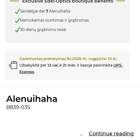
Exclusive Edel-Optics boutique benefits
Sandėlyje dar
7
Alenuihaha
Nemokamas siuntimas ir grąžinimas
30 dienų grąžinimo teisė
Garantuotas pristatymas iki
2026 m. rugpjūčio 10 d.
:
Užsakykite per
12 val. ir 21 min.
ir kasoje pasirinkite
UPS-
Express
.
Alenuihaha
B839-03S
...
Continue reading