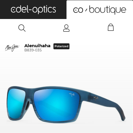
0
Alenuihaha
Polarized
B839-03S