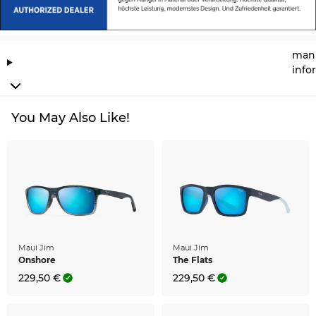
manu
info
You May Also Like!
Maui Jim
Maui Jim
Onshore
The Flats
229,50 €
229,50 €