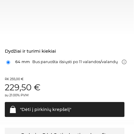
Dydžiai ir turimi kiekiai
64 mm
Bus paruošta išsiųsti po 11 valandos/valandų
255,00 €
RK
229,50
€
su 21.00% PVM
"Dėti į pirkinių
krepšelį"