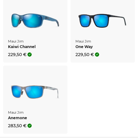
Maui Jim
Maui Jim
Kaiwi Channel
One Way
229,50 €
229,50 €
Maui Jim
Anemone
283,50 €