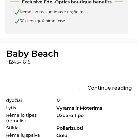
Exclusive Edel-Optics boutique benefits
Nemokamas siuntimas ir grąžinimas
30 dienų grąžinimo teisė
Baby Beach
H245-1615
...
Continue reading
dydžiai
M
Lytis
Vyrams ir Moterims
Rėmelio tipas
Uždaro tipo
(rėmelis)
Stiklai
Poliarizuoti
Rėmelių spalva
Gold