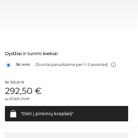
Dydžiai ir turimi kiekiai
56 mm
(Siunta paruošiama per 1–2 savaites)
325,00 €
RK
292,50
€
su 21.00% PVM
"Dėti į pirkinių
krepšelį"