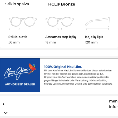
Stiklo spalva
HCL® Bronze
Stiklo plotis
Atstumas tarp lęšių
Kojelių ilgis
56 mm
18 mm
120 mm
manu
info