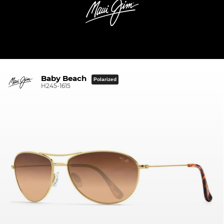
Baby Beach
Polarized
H245-1615