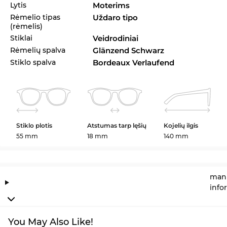
Lytis
Moterims
Rėmelio tipas
Uždaro tipo
(rėmelis)
Stiklai
Veidrodiniai
Rėmelių spalva
Glänzend Schwarz
Stiklo spalva
Bordeaux Verlaufend
Stiklo plotis
Atstumas tarp lęšių
Kojelių ilgis
55 mm
18 mm
140 mm
manu
info
You May Also Like!