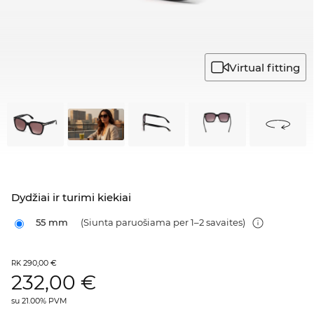
Virtual fitting
Dydžiai ir turimi kiekiai
55 mm
(Siunta paruošiama per 1–2 savaites)
290,00 €
RK
232,00
€
su 21.00% PVM