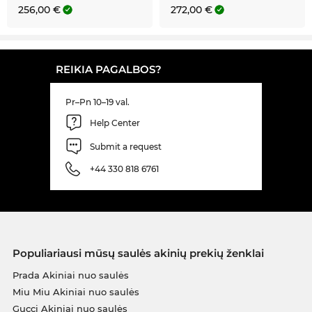
256,00 €
272,00 €
REIKIA PAGALBOS?
Pr–Pn 10–19 val.
Help Center
Submit a request
+44 330 818 6761
Populiariausi mūsų saulės akinių prekių ženklai
Prada Akiniai nuo saulės
Miu Miu Akiniai nuo saulės
Gucci Akiniai nuo saulės