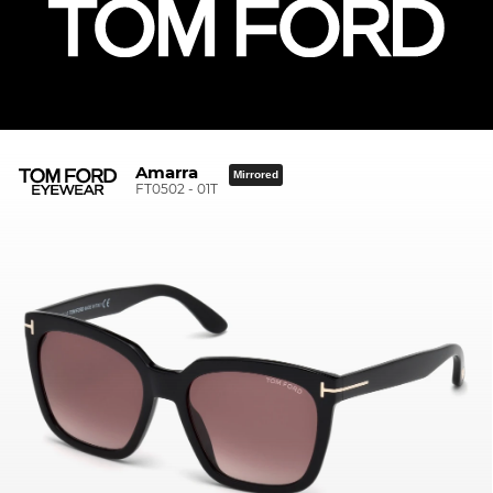
Amarra
Mirrored
FT0502 - 01T