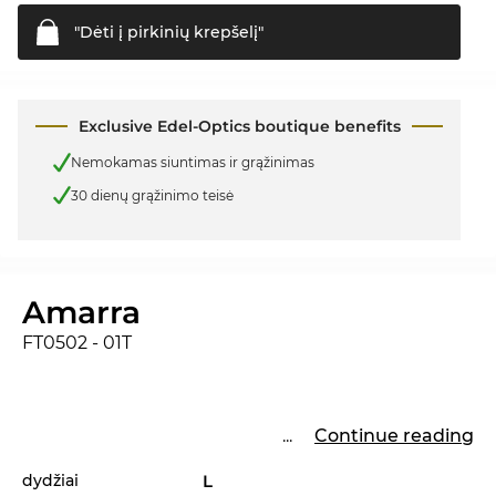
"Dėti į pirkinių
krepšelį"
Exclusive Edel-Optics boutique benefits
Nemokamas siuntimas ir grąžinimas
30 dienų grąžinimo teisė
Amarra
FT0502 - 01T
...
Continue reading
dydžiai
L