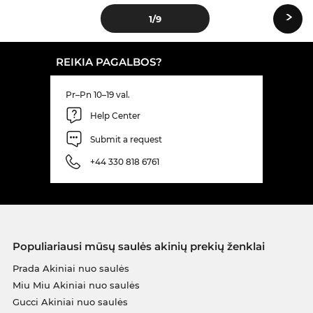
›
1
/9
REIKIA PAGALBOS?
Pr–Pn 10–19 val.
Help Center
Submit a request
+44 330 818 6761
Populiariausi mūsų saulės akinių prekių ženklai
Prada Akiniai nuo saulės
Miu Miu Akiniai nuo saulės
Gucci Akiniai nuo saulės