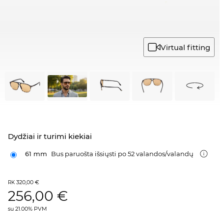
Virtual fitting
Dydžiai ir turimi kiekiai
61 mm
Bus paruošta išsiųsti po 52 valandos/valandų
320,00 €
RK
256,00
€
su 21.00% PVM