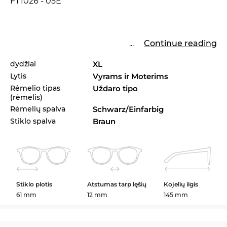
FT1026 - 05E
...
Continue reading
dydžiai
XL
Lytis
Vyrams ir Moterims
Rėmelio tipas
Uždaro tipo
(rėmelis)
Rėmelių spalva
Schwarz/Einfarbig
Stiklo spalva
Braun
Stiklo plotis
Atstumas tarp lęšių
Kojelių ilgis
61 mm
12 mm
145 mm