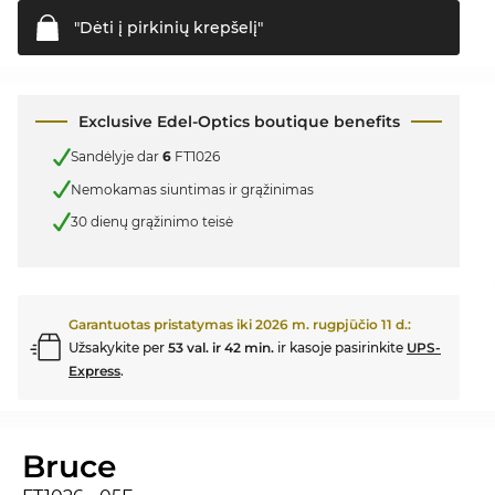
"Dėti į pirkinių
krepšelį"
Exclusive Edel-Optics boutique benefits
Sandėlyje dar
6
FT1026
Nemokamas siuntimas ir grąžinimas
30 dienų grąžinimo teisė
Garantuotas pristatymas iki
2026 m. rugpjūčio 11 d.
:
Užsakykite per
53 val. ir 42 min.
ir kasoje pasirinkite
UPS-
Express
.
Bruce