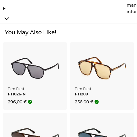
manu
info
You May Also Like!
Tom Ford
Tom Ford
FT1026-N
FT1209
296,00 €
256,00 €