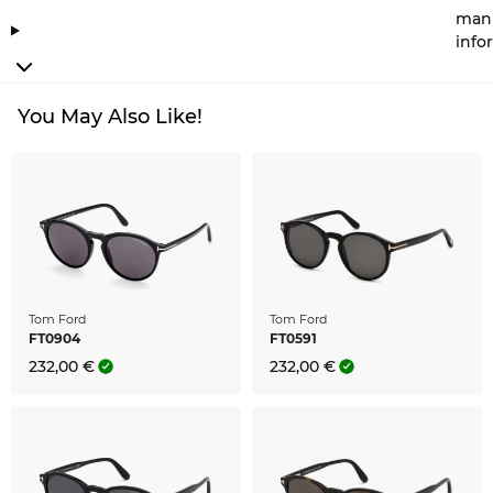
manu
info
You May Also Like!
Tom Ford
Tom Ford
FT0904
FT0591
232,00 €
232,00 €