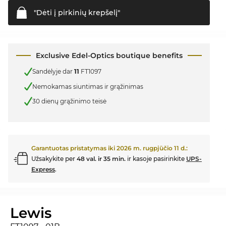
"Dėti į pirkinių
krepšelį"
Exclusive Edel-Optics boutique benefits
Sandėlyje dar
11
FT1097
Nemokamas siuntimas ir grąžinimas
30 dienų grąžinimo teisė
Garantuotas pristatymas iki
2026 m. rugpjūčio 11 d.
:
Užsakykite per
48 val. ir 35 min.
ir kasoje pasirinkite
UPS-
Express
.
Lewis