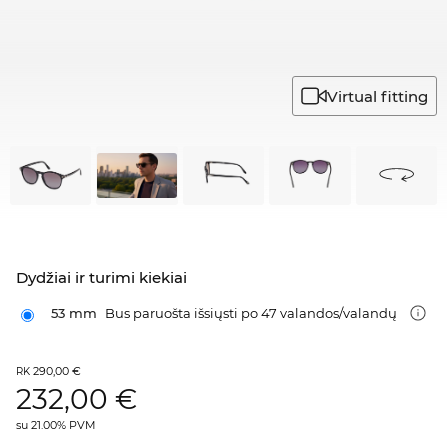
Virtual fitting
Dydžiai ir turimi kiekiai
53 mm
Bus paruošta išsiųsti po 47 valandos/valandų
290,00 €
RK
232,00
€
su 21.00% PVM