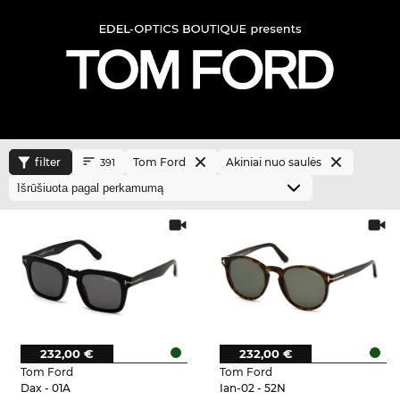
filter
Tom Ford
Akiniai nuo saulės
391
232,00 €
232,00 €
Tom Ford
Tom Ford
Dax - 01A
Ian-02 - 52N