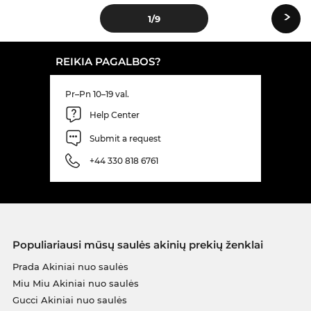
›
1
/9
REIKIA PAGALBOS?
Pr–Pn 10–19 val.
Help Center
Submit a request
+44 330 818 6761
Populiariausi mūsų saulės akinių prekių ženklai
Prada Akiniai nuo saulės
Miu Miu Akiniai nuo saulės
Gucci Akiniai nuo saulės