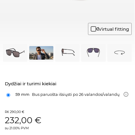
Virtual fitting
Dydžiai ir turimi kiekiai
59 mm
Bus paruošta išsiųsti po 26 valandos/valandų
290,00 €
RK
232,00
€
su 21.00% PVM