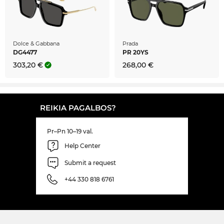
Dolce & Gabbana
Prada
DG4477
PR 20YS
303,20 €
268,00 €
REIKIA PAGALBOS?
Pr–Pn 10–19 val.
Help Center
Submit a request
+44 330 818 6761