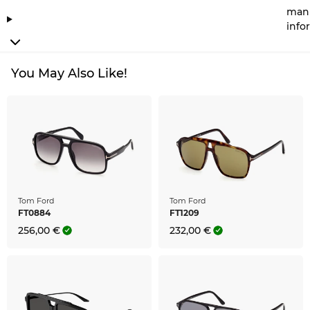
manu
info
You May Also Like!
Tom Ford
Tom Ford
FT0884
FT1209
256,00 €
232,00 €