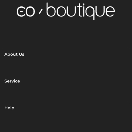
About Us
Service
Help