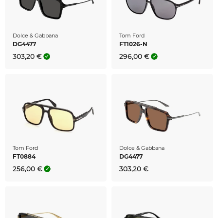
Dolce & Gabbana
Tom Ford
DG4477
FT1026-N
303,20 €
296,00 €
Tom Ford
Dolce & Gabbana
FT0884
DG4477
256,00 €
303,20 €