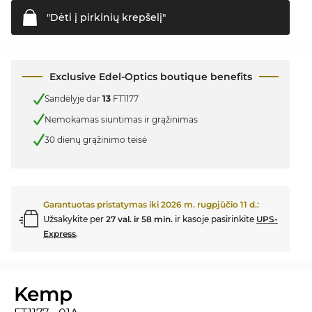
"Dėti į pirkinių
krepšelį"
Exclusive Edel-Optics boutique benefits
Sandėlyje dar
13
FT1177
Nemokamas siuntimas ir grąžinimas
30 dienų grąžinimo teisė
Garantuotas pristatymas iki
2026 m. rugpjūčio 11 d.
:
Užsakykite per
27 val. ir 58 min.
ir kasoje pasirinkite
UPS-
Express
.
Kemp