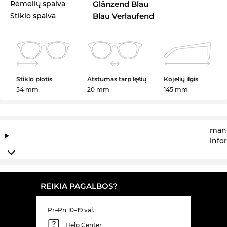
Rėmelių spalva
Glänzend Blau
Stiklo spalva
Blau Verlaufend
Stiklo plotis
Atstumas tarp lęšių
Kojelių ilgis
54 mm
20 mm
145 mm
manu
info
REIKIA PAGALBOS?
Pr–Pn 10–19 val.
Help Center