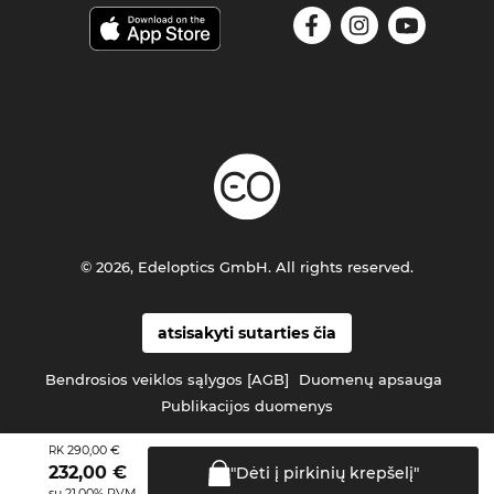
© 2026, Edeloptics GmbH. All rights reserved.
atsisakyti sutarties čia
Bendrosios veiklos sąlygos [AGB]
Duomenų apsauga
Publikacijos duomenys
290,00 €
RK
232,00
€
"Dėti į pirkinių
krepšelį"
su 21.00% PVM