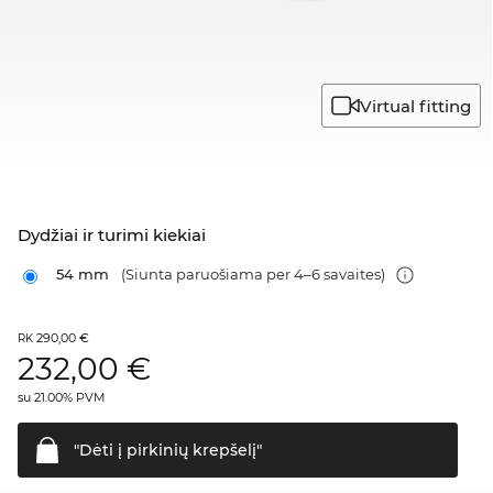
Virtual fitting
Dydžiai ir turimi kiekiai
54 mm
(Siunta paruošiama per 4–6 savaites)
290,00 €
RK
232,00
€
su 21.00% PVM
"Dėti į pirkinių
krepšelį"