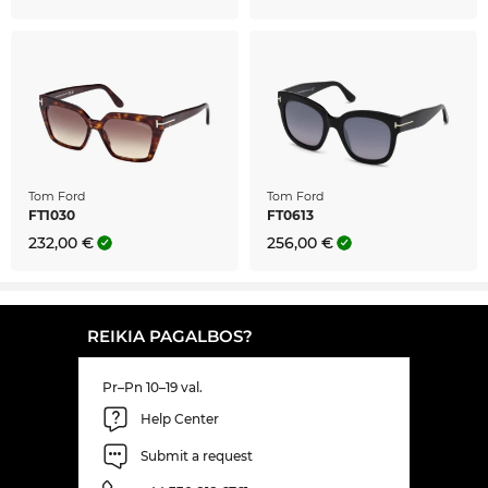
Tom Ford
Tom Ford
FT1030
FT0613
232,00 €
256,00 €
REIKIA PAGALBOS?
Pr–Pn 10–19 val.
Help Center
Submit a request