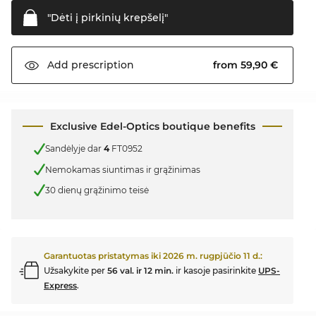
"Dėti į pirkinių
krepšelį"
from 59,90 €
Add
prescription
Exclusive Edel-Optics boutique benefits
Sandėlyje dar
4
FT0952
Nemokamas siuntimas ir grąžinimas
30 dienų grąžinimo teisė
Garantuotas pristatymas iki
2026 m. rugpjūčio 11 d.
:
Užsakykite per
56 val. ir 12 min.
ir kasoje pasirinkite
UPS-
Express
.