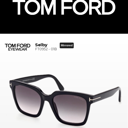
Selby
Mirrored
FT0952 - 01B