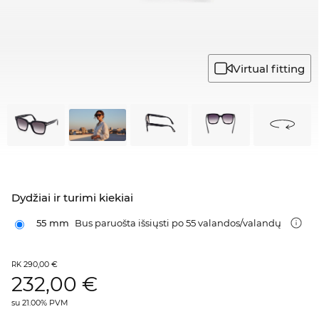
Virtual fitting
Dydžiai ir turimi kiekiai
55 mm
Bus paruošta išsiųsti po 55 valandos/valandų
290,00 €
RK
232,00
€
su 21.00% PVM