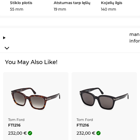
Stiklo plotis
Atstumas tarp lęšių
Kojelių ilgis
55 mm
19 mm
140 mm
manu
info
You May Also Like!
Tom Ford
Tom Ford
FT1216
FT1216
232,00 €
232,00 €