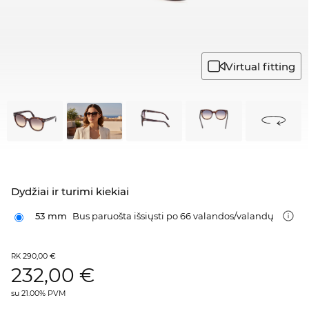
Virtual fitting
Dydžiai ir turimi kiekiai
53 mm
Bus paruošta išsiųsti po 66 valandos/valandų
290,00 €
RK
232,00
€
su 21.00% PVM