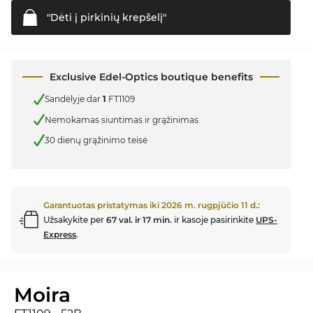
"Dėti į pirkinių
krepšelį"
Exclusive Edel-Optics boutique benefits
Sandėlyje dar
1
FT1109
Nemokamas siuntimas ir grąžinimas
30 dienų grąžinimo teisė
Garantuotas pristatymas iki
2026 m. rugpjūčio 11 d.
:
Užsakykite per
67 val. ir 17 min.
ir kasoje pasirinkite
UPS-
Express
.
Moira