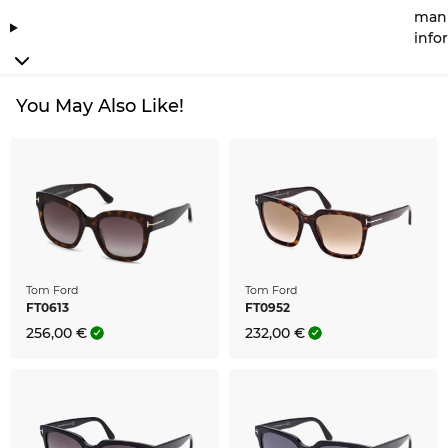
manu
info
You May Also Like!
Tom Ford
Tom Ford
FT0613
FT0952
256,00 €
232,00 €