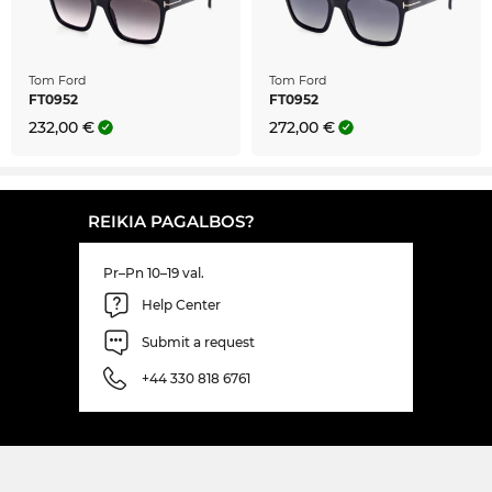
Tom Ford
Tom Ford
FT0952
FT0952
232,00 €
272,00 €
REIKIA PAGALBOS?
Pr–Pn 10–19 val.
Help Center
Submit a request
+44 330 818 6761