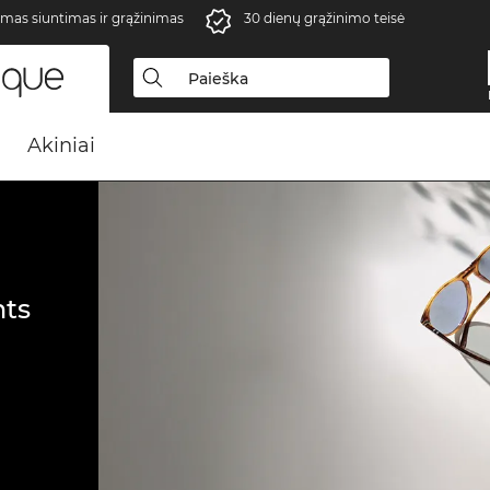
as siuntimas ir grąžinimas
30 dienų grąžinimo teisė
Akiniai
ts