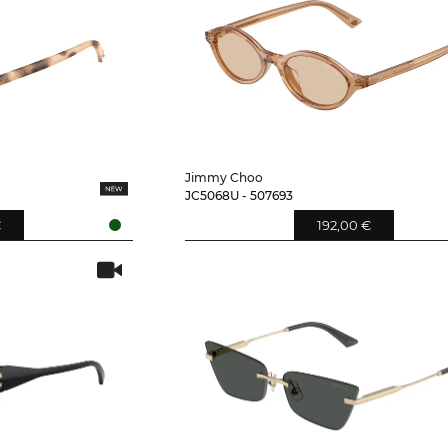
Jimmy Choo
JC5068U - 507693
€
192,00 €