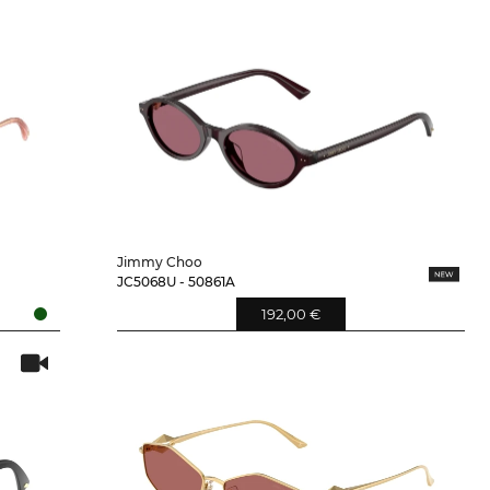
Jimmy Choo
JC5068U - 50861A
192,00 €