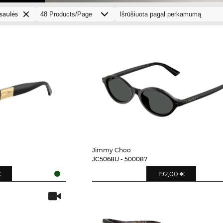
 saulės
Jimmy Choo
JC5068U - 500087
€
192,00 €