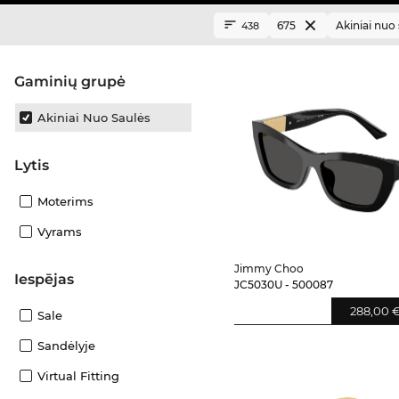
675
Akiniai nuo
438
Gaminių grupė
Akiniai Nuo Saulės
Lytis
Moterims
Vyrams
Jimmy Choo
Iespējas
JC5030U - 500087
288,00 
Sale
Sandėlyje
Virtual Fitting