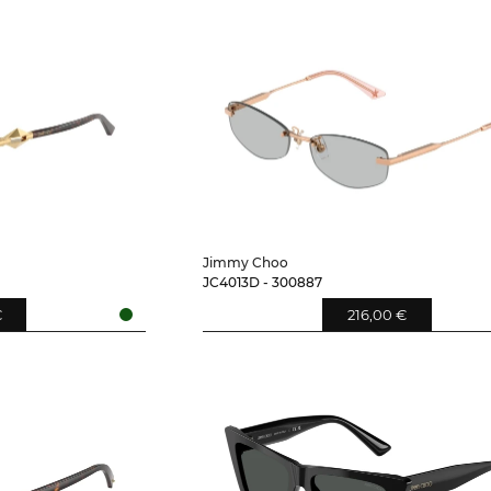
Jimmy Choo
JC4013D - 300887
€
216,00 €