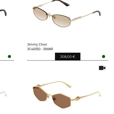
Jimmy Choo
JC4013D - 300611
208,00 €