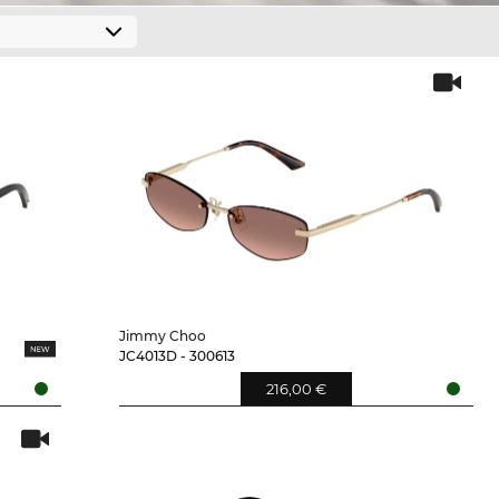
Jimmy Choo
JC4013D - 300613
216,00 €