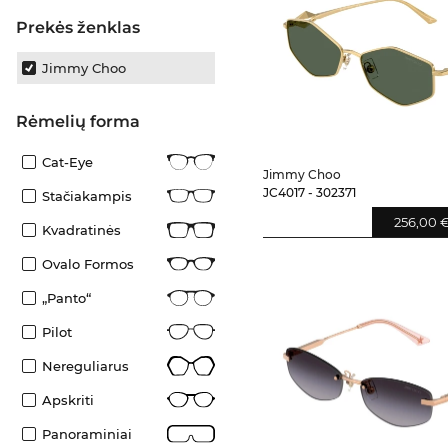
Prekės ženklas
Jimmy Choo
Rėmelių forma
Cat-Eye
Jimmy Choo
JC4017 - 302371
Stačiakampis
256,00 
Kvadratinės
Ovalo Formos
„Panto“
Pilot
Nereguliarus
Apskriti
Panoraminiai