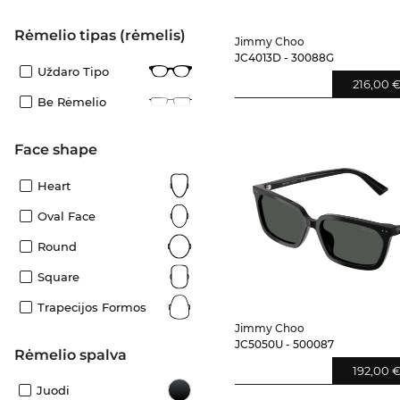
Rėmelio tipas (rėmelis)
Jimmy Choo
JC4013D - 30088G
Uždaro Tipo
216,00 
Be Rėmelio
Face shape
Heart
Oval Face
Round
Square
Trapecijos Formos
Jimmy Choo
JC5050U - 500087
Rėmelio spalva
192,00 
Juodi