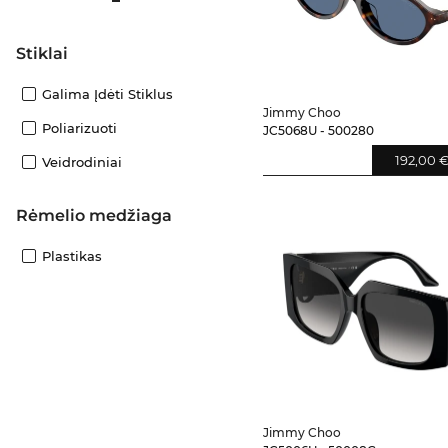
Stiklai
Galima Įdėti Stiklus
Jimmy Choo
Poliarizuoti
JC5068U - 500280
192,00 
Veidrodiniai
Rėmelio medžiaga
Plastikas
Jimmy Choo