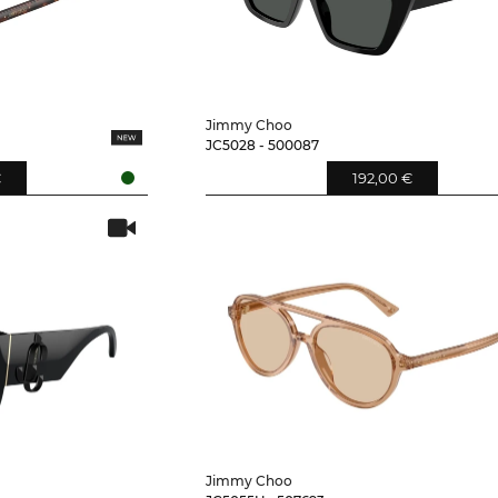
Jimmy Choo
JC5028 - 500087
€
192,00 €
Jimmy Choo