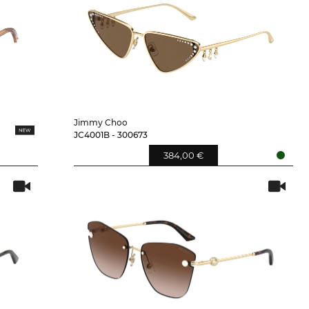
Jimmy Choo
JC4001B - 300673
384,00 €