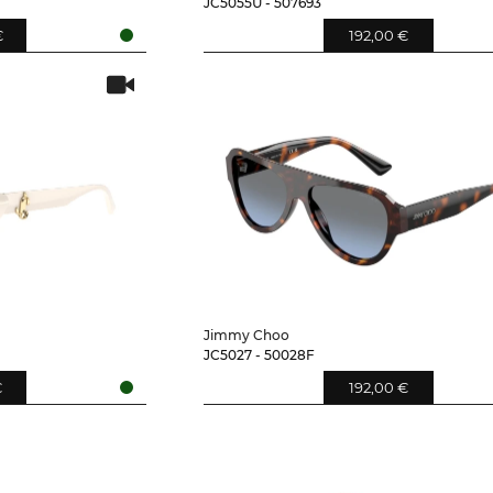
JC5055U - 507693
€
192,00 €
Jimmy Choo
JC5027 - 50028F
€
192,00 €