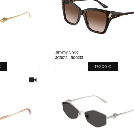
Jimmy Choo
JC5012 - 500213
€
192,00 €