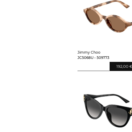
Jimmy Choo
JC5068U - 509773
192,00 