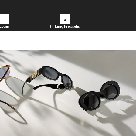
0
Login
Pirkinių krepšelis