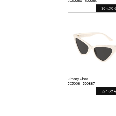
JC5006U - 50008G
304,00 
Jimmy Choo
JC5008 - 500887
224,00 