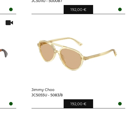
JC5011U - 500087
192,00 €
Jimmy Choo
JC5055U - 5083/8
192,00 €