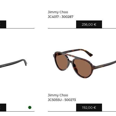
Jimmy Choo
JC4017 - 300287
€
256,00 €
Jimmy Choo
JC5055U - 500273
€
192,00 €