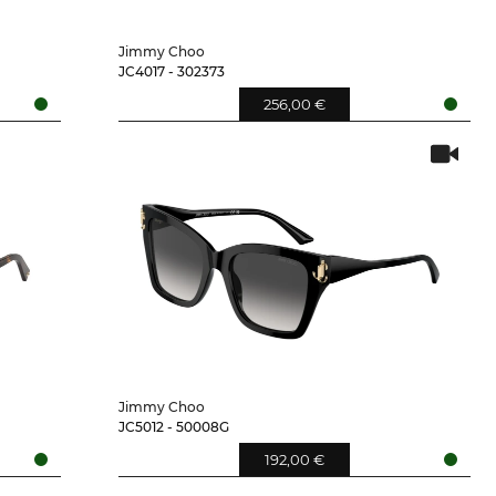
Jimmy Choo
JC4017 - 302373
256,00 €
Jimmy Choo
JC5012 - 50008G
192,00 €