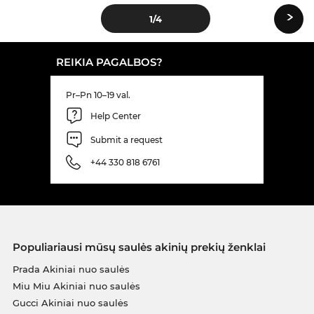
›
1
/4
REIKIA PAGALBOS?
Pr–Pn 10–19 val.
Help Center
Submit a request
+44 330 818 6761
Populiariausi mūsų saulės akinių prekių ženklai
Prada Akiniai nuo saulės
Miu Miu Akiniai nuo saulės
Gucci Akiniai nuo saulės