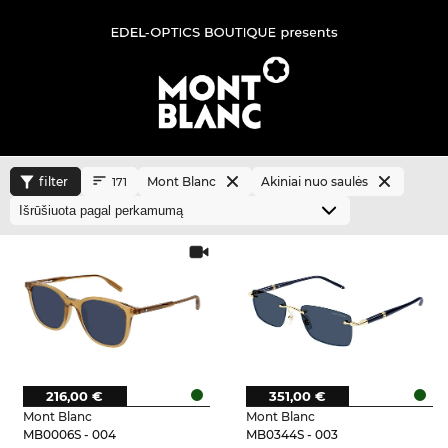
filter
Mont Blanc
Akiniai nuo saulės
171
216,00 €
351,00 €
Mont Blanc
Mont Blanc
MB0006S - 004
MB0344S - 003