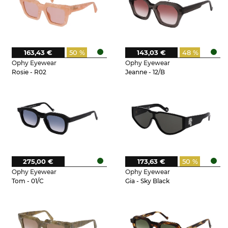
163,43 €
50 %
143,03 €
48 %
Ophy Eyewear
Ophy Eyewear
Rosie - R02
Jeanne - 12/B
275,00 €
173,63 €
50 %
Ophy Eyewear
Ophy Eyewear
Tom - 01/C
Gia - Sky Black