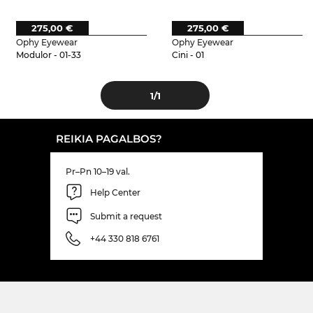
275,00 €
275,00 €
Ophy Eyewear
Ophy Eyewear
Modulor - 01-33
Cini - 01
1
/1
REIKIA PAGALBOS?
Pr–Pn 10–19 val.
Help Center
Submit a request
+44 330 818 6761