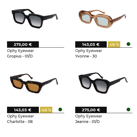
275,00 €
143,03 €
48 %
Ophy Eyewear
Ophy Eyewear
Gropius - 01/D
Yvonne - 30
143,03 €
48 %
275,00 €
Ophy Eyewear
Ophy Eyewear
Charlotte - 08
Jeanne - 01/D