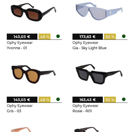
143,03 €
48 %
173,63 €
50 %
Ophy Eyewear
Ophy Eyewear
Yvonne - 01
Gia - Sky Light Blue
143,03 €
48 %
163,43 €
50 %
Ophy Eyewear
Ophy Eyewear
Gris - 03
Rosie - R01