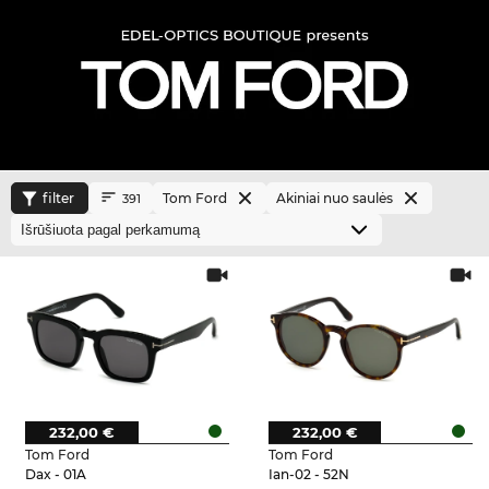
filter
Tom Ford
Akiniai nuo saulės
391
232,00 €
232,00 €
Tom Ford
Tom Ford
Dax - 01A
Ian-02 - 52N