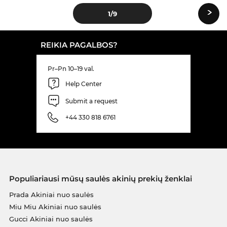
›
1
/9
REIKIA PAGALBOS?
Pr–Pn 10–19 val.
Help Center
Submit a request
+44 330 818 6761
Populiariausi mūsų saulės akinių prekių ženklai
Prada Akiniai nuo saulės
Miu Miu Akiniai nuo saulės
Gucci Akiniai nuo saulės