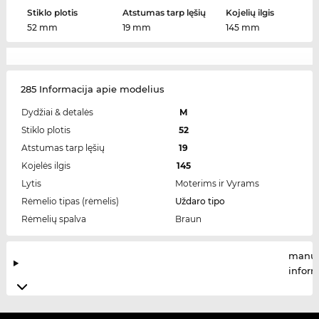
Stiklo plotis
Atstumas tarp lęšių
Kojelių ilgis
52 mm
19 mm
145 mm
285 Informacija apie modelius
Dydžiai & detalės
M
Stiklo plotis
52
Atstumas tarp lęšių
19
Kojelės ilgis
145
Lytis
Moterims ir Vyrams
Rėmelio tipas (rėmelis)
Uždaro tipo
Rėmelių spalva
Braun
manuf
infor