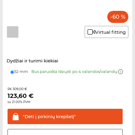
-60 %
Virtual fitting
Dydžiai ir turimi kiekiai
52 mm
Bus paruošta išsiųsti po 4 valandos/valandų
309,00 €
RK
123,60
€
su 21.00% PVM
"Dėti į pirkinių
krepšelį"