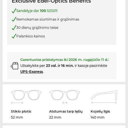
Exclusive Edel-Optics Benefits
Sandėlyje dar
100
525011
Nemokamas siuntimas ir grąžinimas
30 dienų grąžinimo teisė
Palankios kainos
Garantuotas pristatymas iki
2026 m. rugpjūčio 11 d.
:
Užsakykite per
23 val. ir 16 min.
ir kasoje pasirinkite
UPS-Express
.
Stiklo plotis
Atstumas tarp lęšių
Kojelių ilgis
52 mm
22 mm
140 mm