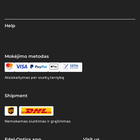
Help
Mokėjimo metodas
Atsiskaitymas per siuntų tarnybą
Shipment
Nemokamas siuntimas ir grąžinimas
Edel-Optics app
Visit us