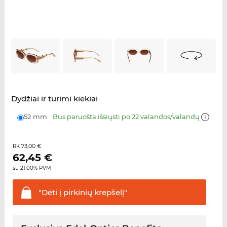
Dydžiai ir turimi kiekiai
52 mm
Bus paruošta išsiųsti po 22 valandos/valandų
73,00 €
RK
62,45
€
su 21.00% PVM
"Dėti į pirkinių
krepšelį"