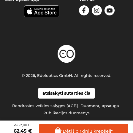
© 2026, Edeloptics GmbH. All rights reserved.
atsisakyti sutarties čia
Bendrosios veiklos sąlygos [AGB]
Duomenų apsauga
Publikacijos duomenys
73,00 €
RK
"Dėti į pirkinių
krepšelį"
62,45
€