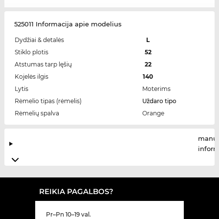
525011 Informacija apie modelius
Dydžiai & detalės
L
Stiklo plotis
52
Atstumas tarp lęšių
22
Kojelės ilgis
140
Lytis
Moterims
Rėmelio tipas (rėmelis)
Uždaro tipo
Rėmelių spalva
Orange
manuf
infor
REIKIA PAGALBOS?
Pr–Pn 10–19 val.