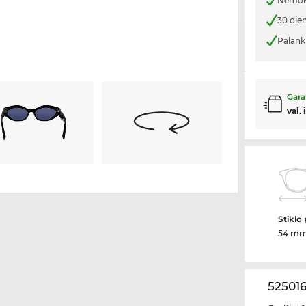
Nemoka
30 die
Palank
Gara
val. 
Stiklo 
54 m
525016