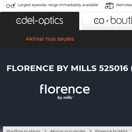
Largest eyewear range immediately available!
Nemokama
Akiniai nuo saulės
FLORENCE BY MILLS 525016 (
Pradžios puslapis
Akiniai nuo saulės
Florence by Mills