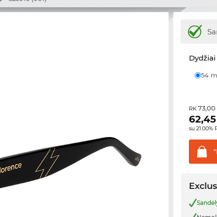
Sa
Dydžiai 
54
73,00
RK
62,45
su 21.00%
"
Exclus
Sandėl