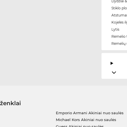
Dydžiai &
Stiklo plo
Atstumas
Kojelės il
Lytis
Rėmelio t
Rėmelių 
 ženklai
Emporio Armani Akiniai nuo saulės
Michael Kors Akiniai nuo saulės
Guess Akiniai nuo saulės