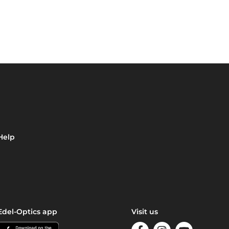
Help
Edel-Optics app
Visit us