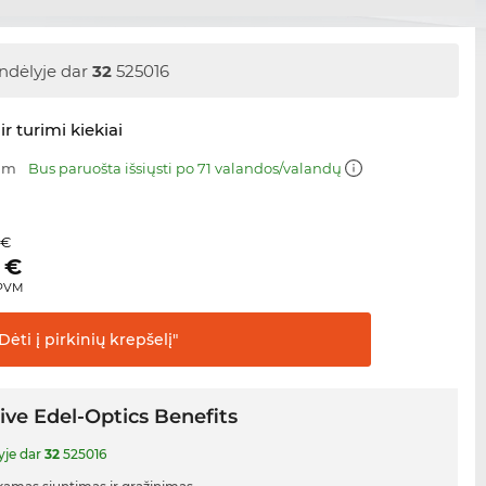
ndėlyje dar
32
525016
ir turimi kiekiai
 mm
Bus paruošta išsiųsti po 71 valandos/valandų
 €
€
 PVM
Dėti į pirkinių
krepšelį"
ive Edel-Optics Benefits
yje dar
32
525016