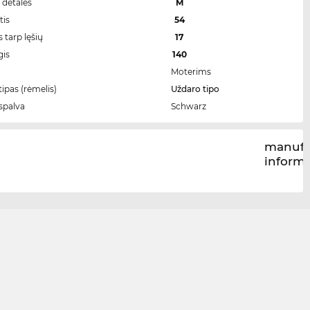
 detalės
M
tis
54
 tarp lęšių
17
gis
140
Moterims
ipas (rėmelis)
Uždaro tipo
spalva
Schwarz
manufa
inform