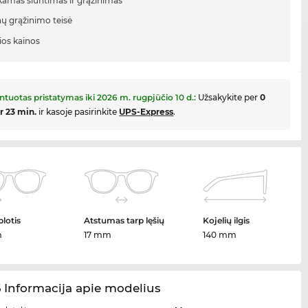
mas siuntimas ir grąžinimas
nų grąžinimo teisė
ios kainos
ntuotas pristatymas iki
2026 m. rugpjūčio 10 d.
:
Užsakykite per
0
ir 23 min.
ir kasoje pasirinkite
UPS-Express
.
plotis
Atstumas tarp lęšių
Kojelių ilgis
m
17 mm
140 mm
 Informacija apie modelius