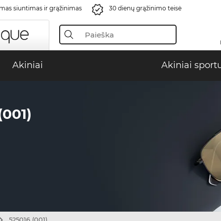
s siuntimas ir grąžinimas
30 dienų grąžinimo teisė
Akiniai
Akiniai sport
001)
525016 (001)