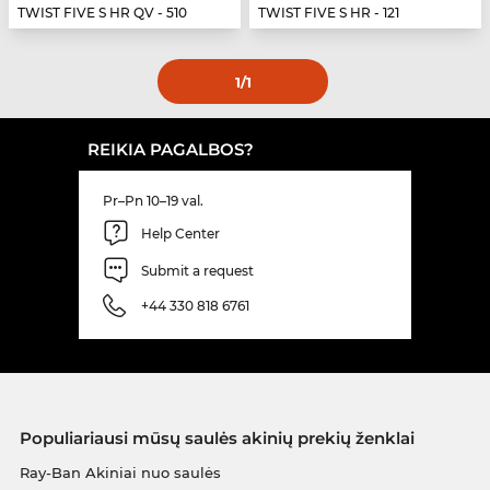
TWIST FIVE S HR QV - 510
TWIST FIVE S HR - 121
1
/1
REIKIA PAGALBOS?
Pr–Pn 10–19 val.
Help Center
Submit a request
+44 330 818 6761
Populiariausi mūsų saulės akinių prekių ženklai
Ray-Ban Akiniai nuo saulės