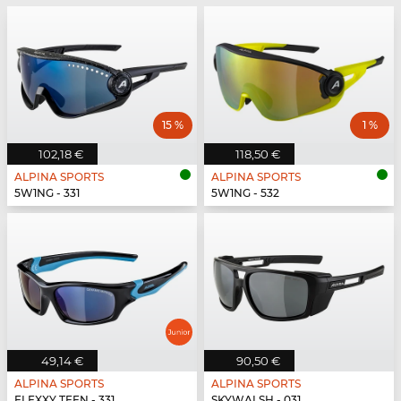
15 %
1 %
102,18 €
118,50 €
ALPINA SPORTS
ALPINA SPORTS
5W1NG - 331
5W1NG - 532
49,14 €
90,50 €
ALPINA SPORTS
ALPINA SPORTS
FLEXXY TEEN - 331
SKYWALSH - 031