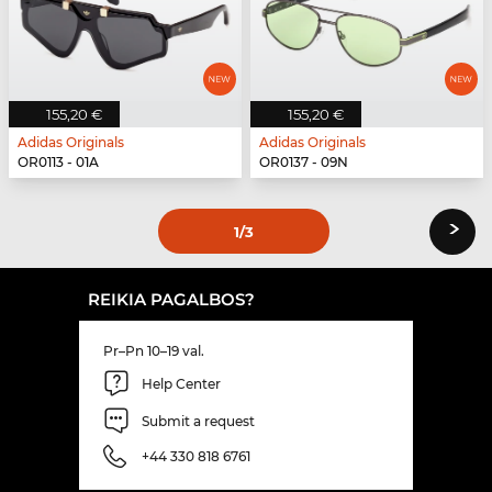
155,20 €
155,20 €
Adidas Originals
Adidas Originals
OR0113 - 01A
OR0137 - 09N
›
1
/3
REIKIA PAGALBOS?
Pr–Pn 10–19 val.
Help Center
Submit a request
+44 330 818 6761