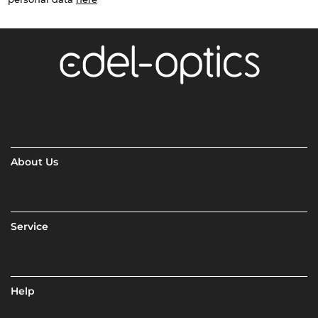
About Us
Service
Help