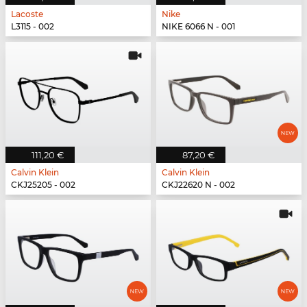
Lacoste
Nike
L3115 - 002
NIKE 6066 N - 001
111,20 €
87,20 €
Calvin Klein
Calvin Klein
CKJ25205 - 002
CKJ22620 N - 002