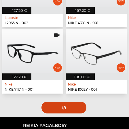
127,20 €
167,20 €
Lacoste
Nike
L2965 N - 002
NIKE 4318 N - 001
127,20 €
108,00 €
Nike
Nike
NIKE 7117 N - 001
NIKE 1002Y - 001
1
/1
REIKIA PAGALBOS?