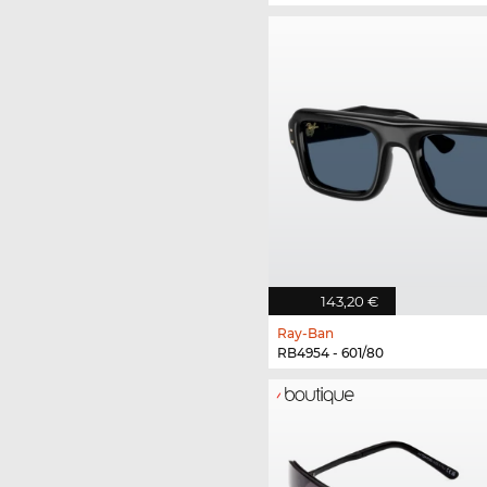
143,20 €
Ray-Ban
RB4954 - 601/80