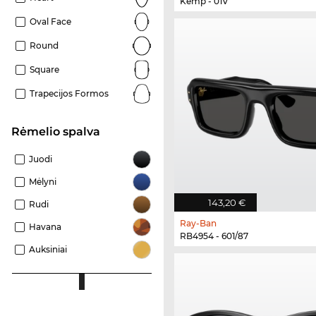
Kemp - 01V
Oval Face
Round
Square
Trapecijos Formos
Rėmelio spalva
Juodi
Mėlyni
143,20 €
Rudi
Ray-Ban
Havana
RB4954 - 601/87
Auksiniai