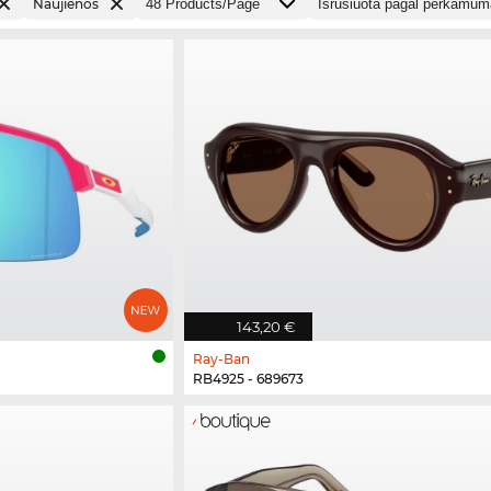
Naujienos
143,20 €
Ray-Ban
RB4925 - 689673