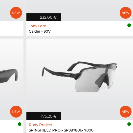
232,00 €
Tom Ford
Calder - 90V
175,20 €
Rudy Project
SPINSHIELD PRO - SP987806-N000