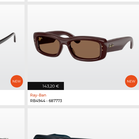
143,20 €
Ray-Ban
RB4944 - 687773