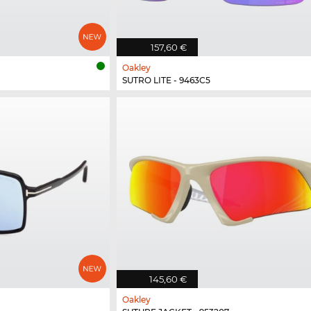
157,60 €
Oakley
SUTRO LITE - 9463C5
145,60 €
Oakley