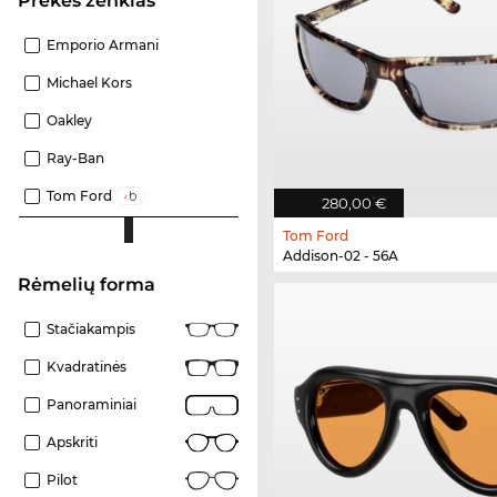
Prekės ženklas
Emporio Armani
Michael Kors
Oakley
Ray-Ban
Tom Ford
280,00 €
Tom Ford
Addison-02 - 56A
Rėmelių forma
Stačiakampis
Kvadratinės
Panoraminiai
Apskriti
Pilot