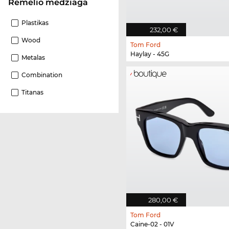
Rėmelio medžiaga
Plastikas
232,00 €
Wood
Tom Ford
Haylay - 45G
Metalas
Combination
Titanas
280,00 €
Tom Ford
Caine-02 - 01V