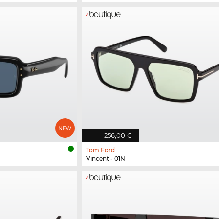
256,00 €
Tom Ford
Vincent - 01N