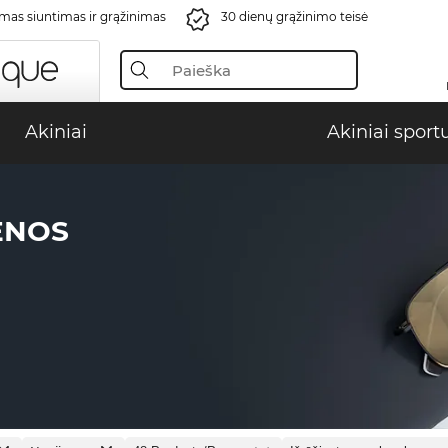
s siuntimas ir grąžinimas
30 dienų grąžinimo teisė
Akiniai
Akiniai sport
ENOS