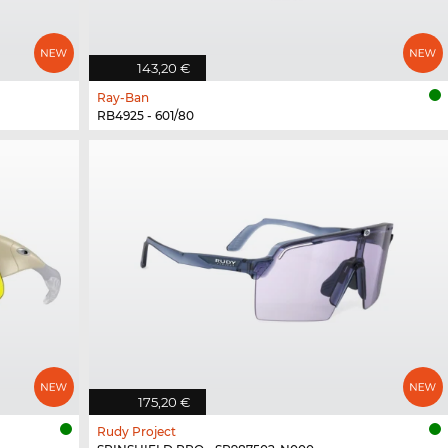
143,20 €
Ray-Ban
RB4925 - 601/80
175,20 €
Rudy Project