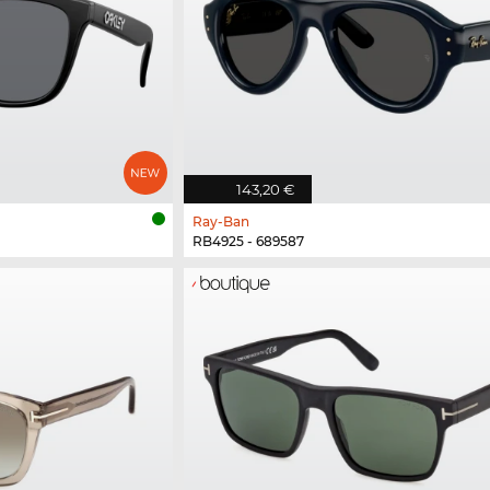
143,20 €
Ray-Ban
RB4925 - 689587