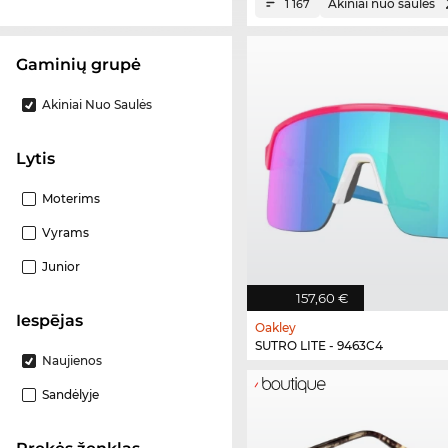
Akiniai nuo saulės
1 167
Gaminių grupė
Akiniai Nuo Saulės
Lytis
Moterims
Vyrams
Junior
157,60 €
Iespējas
Oakley
SUTRO LITE - 9463C4
Naujienos
Sandėlyje