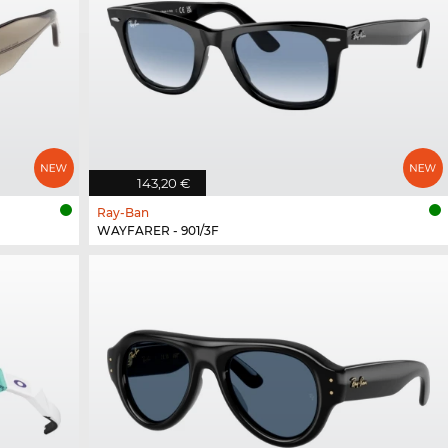
143,20 €
Ray-Ban
WAYFARER - 901/3F