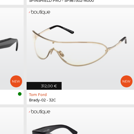
SPINSHIELD PRO - SP987502-N000
312,00 €
Tom Ford
Brady-02 - 32C