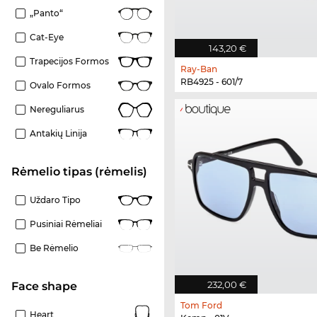
„Panto“
Cat-Eye
143,20 €
Trapecijos Formos
Ray-Ban
RB4925 - 601/7
Ovalo Formos
Nereguliarus
Antakių Linija
Rėmelio tipas (rėmelis)
Uždaro Tipo
Pusiniai Rėmeliai
Be Rėmelio
232,00 €
Face shape
Tom Ford
Heart