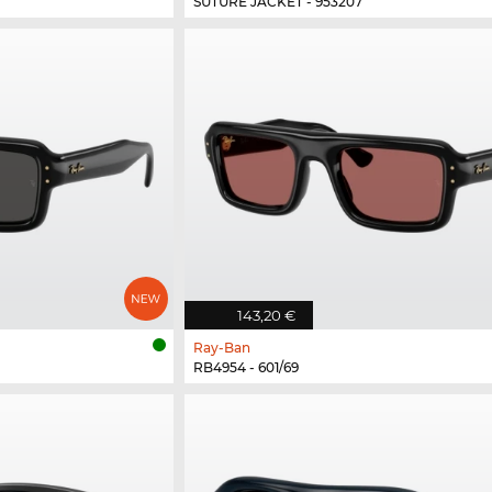
SUTURE JACKET - 953207
143,20 €
Ray-Ban
RB4954 - 601/69