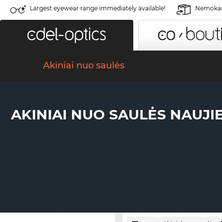
Largest eyewear range immediately available!
Nemokama
Akiniai nuo saulės
AKINIAI NUO SAULĖS NAUJI