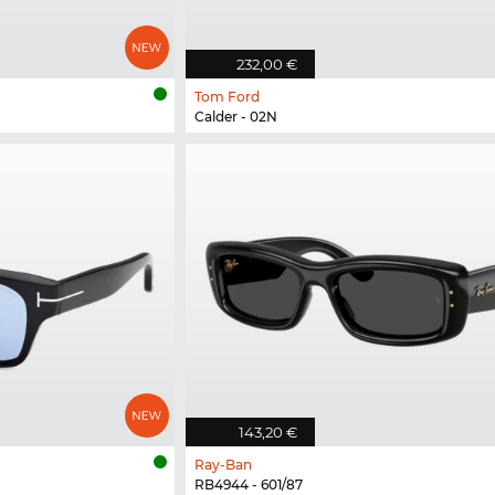
232,00 €
Tom Ford
Calder - 02N
143,20 €
Ray-Ban
RB4944 - 601/87