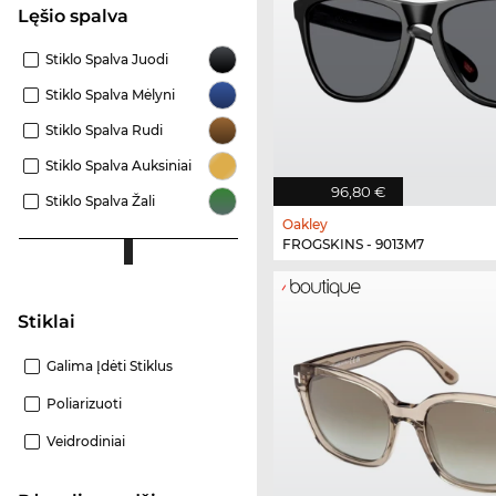
Lęšio spalva
Stiklo Spalva Juodi
Stiklo Spalva Mėlyni
Stiklo Spalva Rudi
Stiklo Spalva Auksiniai
96,80 €
Stiklo Spalva Žali
Oakley
FROGSKINS - 9013M7
Stiklai
Galima Įdėti Stiklus
Poliarizuoti
Veidrodiniai