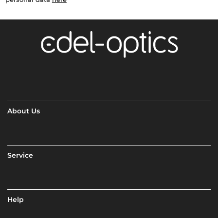
About Us
Service
Help