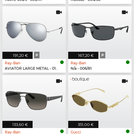
191,20 €
P
167,20 €
P
Ray-Ban
Ray-Ban
AVIATOR LARGE METAL - 019/W3
N/a - 006/81
133,60 €
351,00 €
Ray-Ban
Gucci