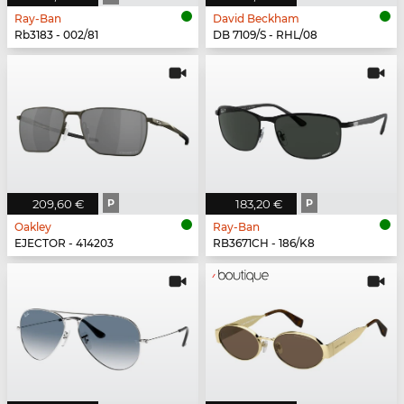
Ray-Ban
David Beckham
Rb3183 - 002/81
DB 7109/S - RHL/08
209,60 €
P
183,20 €
P
Oakley
Ray-Ban
EJECTOR - 414203
RB3671CH - 186/K8