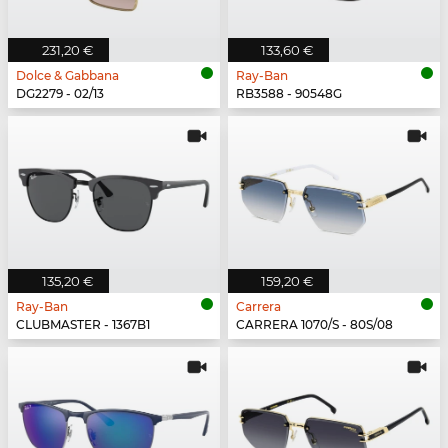
231,20 €
133,60 €
Dolce & Gabbana
Ray-Ban
DG2279 - 02/13
RB3588 - 90548G
135,20 €
159,20 €
Ray-Ban
Carrera
CLUBMASTER - 1367B1
CARRERA 1070/S - 80S/08