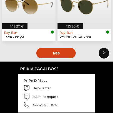
143,20 €
135,20 €
Ray-Ban
Ray-Ban
JACK - 001/51
ROUND METAL - 001
›
1
/86
REIKIA PAGALBOS?
Pr–Pn 10–19 val.
Help Center
Submit a request
+44 330 818 6761