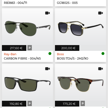
RB3663 - 004/71
GG1802S - 005
217,60 €
P
200,00 €
Ray-Ban
Boss
CARBON FIBRE - 004/N5
BOSS 1724/S - 2M2/9O
192,80 €
P
175,20 €
P