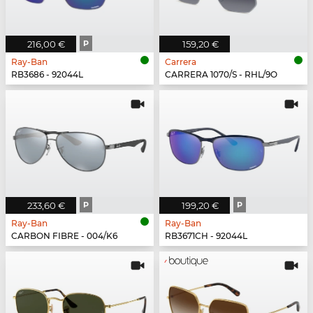
216,00 €
P
159,20 €
Ray-Ban
Carrera
RB3686 - 92044L
CARRERA 1070/S - RHL/9O
233,60 €
P
199,20 €
P
Ray-Ban
Ray-Ban
CARBON FIBRE - 004/K6
RB3671CH - 92044L