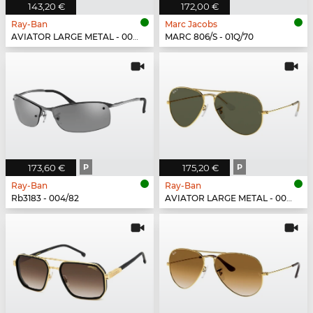
143,20 €
172,00 €
Ray-Ban
Marc Jacobs
AVIATOR LARGE METAL - 003/3F
MARC 806/S - 01Q/70
173,60 €
P
175,20 €
P
Ray-Ban
Ray-Ban
Rb3183 - 004/82
AVIATOR LARGE METAL - 001/58