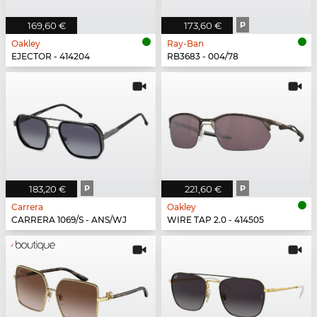
169,60 €
173,60 €
P
Oakley
Ray-Ban
EJECTOR - 414204
RB3683 - 004/78
183,20 €
P
221,60 €
P
Carrera
Oakley
CARRERA 1069/S - ANS/WJ
WIRE TAP 2.0 - 414505