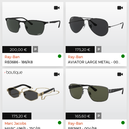
200,00 €
P
175,20 €
P
Ray-Ban
Ray-Ban
RB3686 - 186/K8
AVIATOR LARGE METAL - 002/48
175,20 €
165,60 €
P
Marc Jacobs
Ray-Ban
MARC 496/S - J5G/IR
RB3663 - 004/58