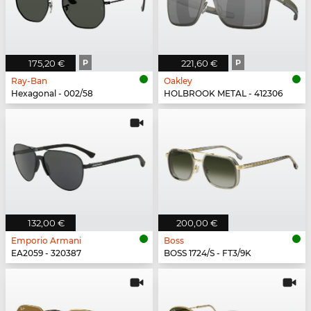
175,20 €
P
221,60 €
P
Ray-Ban
Oakley
Hexagonal - 002/58
HOLBROOK METAL - 412306
132,00 €
200,00 €
Emporio Armani
Boss
EA2059 - 320387
BOSS 1724/S - FT3/9K