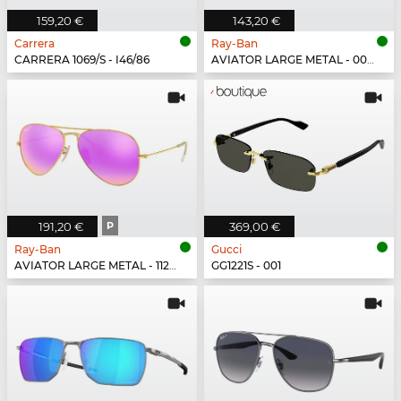
159,20 €
143,20 €
Carrera
Ray-Ban
CARRERA 1069/S - I46/86
AVIATOR LARGE METAL - 001/51
191,20 €
P
369,00 €
Ray-Ban
Gucci
AVIATOR LARGE METAL - 112/1Q
GG1221S - 001