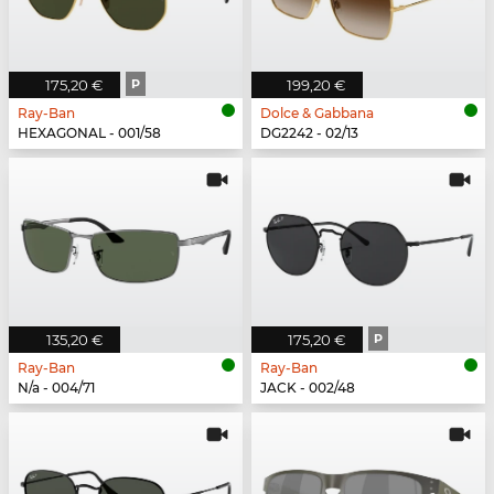
175,20 €
P
199,20 €
Ray-Ban
Dolce & Gabbana
HEXAGONAL - 001/58
DG2242 - 02/13
135,20 €
175,20 €
P
Ray-Ban
Ray-Ban
N/a - 004/71
JACK - 002/48