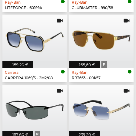
Ray-Ban
Ray-Ban
LITEFORCE - 601S9A
CLUBMASTER - 990/58
159,20 €
165,60 €
P
Carrera
Ray-Ban
CARRERA 1069/S - 2M2/08
RB3663 - 001/57
157,60 €
P
239,20 €