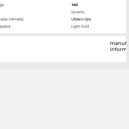
gis
140
Vyrams
ipas (rėmelis)
Uždaro tipo
spalva
Light Gold
manufa
inform