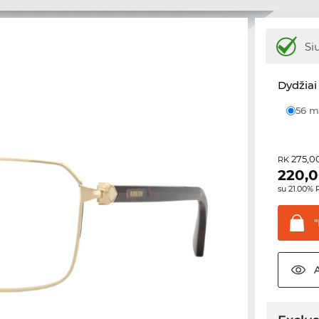
Si
Dydžiai 
56
275,0
RK
220,
su 21.00%
"