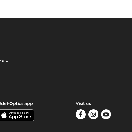
Help
Edel-Optics app
Visit us