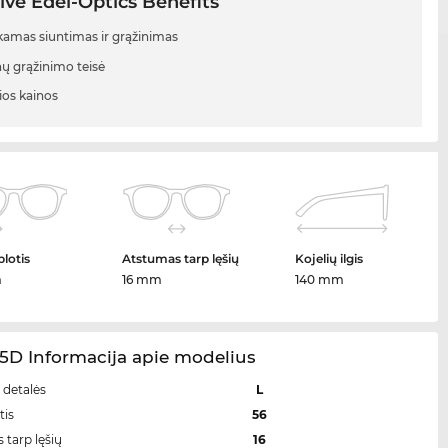
ive Edel-Optics Benefits
mas siuntimas ir grąžinimas
nų grąžinimo teisė
ios kainos
plotis
Atstumas tarp lęšių
Kojelių ilgis
m
16 mm
140 mm
5D Informacija apie modelius
 detalės
L
tis
56
 tarp lęšių
16