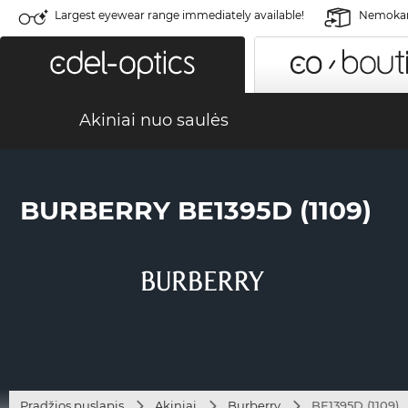
Largest eyewear range immediately available!
Nemokama
Akiniai nuo saulės
BURBERRY BE1395D (1109)
Pradžios puslapis
Akiniai
Burberry
BE1395D (1109)