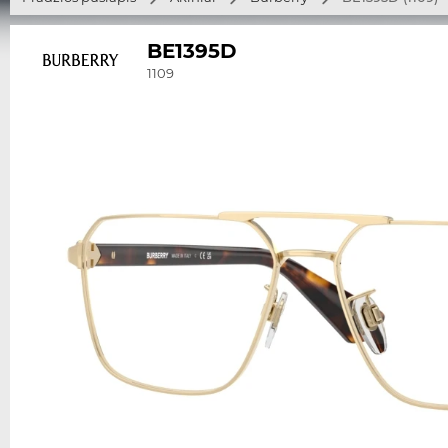
BE1395D
1109