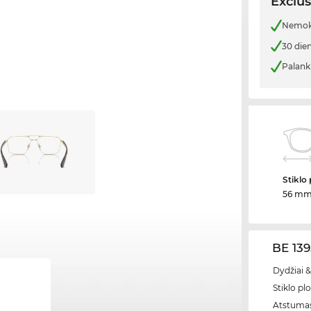
Exclus
Nemoka
30 die
Palank
Stiklo 
56 m
BE 139
Dydžiai &
Stiklo plo
Atstumas