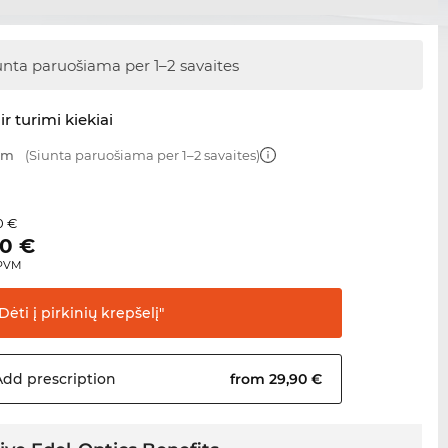
unta paruošiama
per 1–2 savaites
ir turimi kiekiai
 mm
(Siunta paruošiama per 1–2 savaites)
0 €
00
€
 PVM
Dėti į pirkinių
krepšelį"
Add
prescription
from 29,90 €