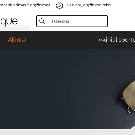
s siuntimas ir grąžinimas
30 dienų grąžinimo teisė
Akiniai
Akiniai sport