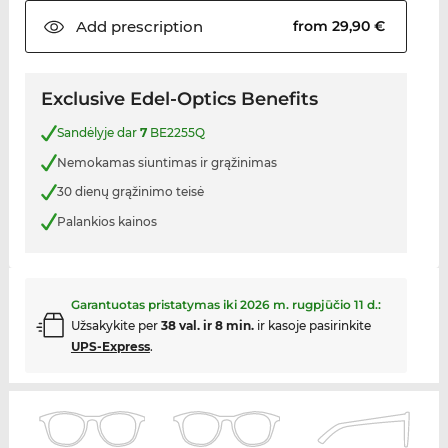
Add
prescription
from 29,90 €
Exclusive Edel-Optics Benefits
Sandėlyje dar
7
BE2255Q
Nemokamas siuntimas ir grąžinimas
30 dienų grąžinimo teisė
Palankios kainos
Garantuotas pristatymas iki
2026 m. rugpjūčio 11 d.
:
Užsakykite per
38 val. ir 8 min.
ir kasoje pasirinkite
UPS-Express
.