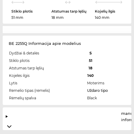
Stiklo plotis
Atstumas tarp lęšių
Kojelių ilgis
51 mm
18 mm
140 mm
BE 2255Q Informacija apie modelius
Dydžiai & detalės
S
Stiklo plotis
51
Atstumas tarp lęšių
18
Kojelės ilgis
140
Lytis
Moterims
Rėmelio tipas (rėmelis)
Uždaro tipo
Rėmelių spalva
Black
manuf
infor