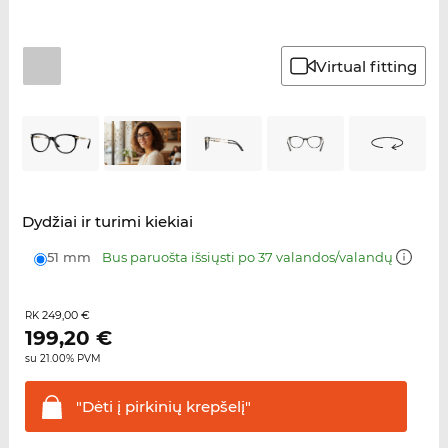
Virtual fitting
Dydžiai ir turimi kiekiai
51 mm
Bus paruošta išsiųsti po 37 valandos/valandų
249,00 €
RK
199,20
€
su 21.00% PVM
"Dėti į pirkinių
krepšelį"