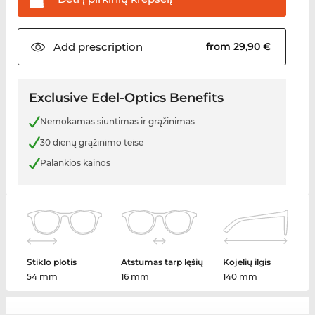
Add
prescription
from 29,90 €
Exclusive Edel-Optics Benefits
Nemokamas siuntimas ir grąžinimas
30 dienų grąžinimo teisė
Palankios kainos
Stiklo plotis
Atstumas tarp lęšių
Kojelių ilgis
54 mm
16 mm
140 mm