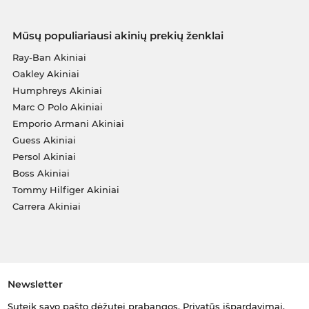
Mūsų populiariausi akinių prekių ženklai
Ray-Ban Akiniai
Oakley Akiniai
Humphreys Akiniai
Marc O Polo Akiniai
Emporio Armani Akiniai
Guess Akiniai
Persol Akiniai
Boss Akiniai
Tommy Hilfiger Akiniai
Carrera Akiniai
Newsletter
Suteik savo pašto dėžutei prabangos. Privatūs išpardavimai,