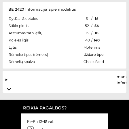
BE 2420 Informacija apie modelius
Dydžiai & detalės
S
/
M
Stiklo plotis
52
/
54
Atstumas tarp lęšių
16
/
16
Kojelės ilgis
140
/
140
Lytis
Moterims
Rėmelio tipas (rėmelis)
Uždaro tipo
Rėmelių spalva
Check Sand
manuf
infor
REIKIA PAGALBOS?
Pr–Pn 10–19 val.