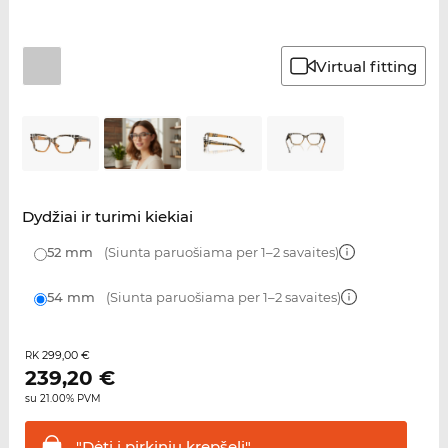
Virtual fitting
Dydžiai ir turimi kiekiai
52 mm
(Siunta paruošiama per 1–2 savaites)
54 mm
(Siunta paruošiama per 1–2 savaites)
299,00 €
RK
239,20
€
su 21.00% PVM
"Dėti į pirkinių
krepšelį"