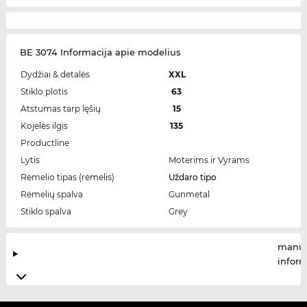
BE 3074 Informacija apie modelius
Dydžiai & detalės
XXL
Stiklo plotis
63
Atstumas tarp lęšių
15
Kojelės ilgis
135
Productline
Lytis
Moterims ir Vyrams
Rėmelio tipas (rėmelis)
Uždaro tipo
Rėmelių spalva
Gunmetal
Stiklo spalva
Grey
manuf
infor