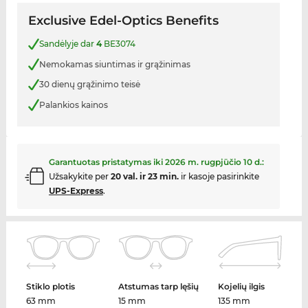
Exclusive Edel-Optics Benefits
Sandėlyje dar
4
BE3074
Nemokamas siuntimas ir grąžinimas
30 dienų grąžinimo teisė
Palankios kainos
Garantuotas pristatymas iki
2026 m. rugpjūčio 10 d.
:
Užsakykite per
20 val. ir 23 min.
ir kasoje pasirinkite
UPS-Express
.
Stiklo plotis
Atstumas tarp lęšių
Kojelių ilgis
63 mm
15 mm
135 mm