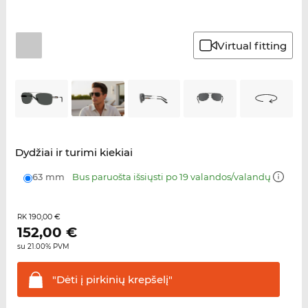
Virtual fitting
Dydžiai ir turimi kiekiai
63 mm
Bus paruošta išsiųsti po 19 valandos/valandų
190,00 €
RK
152,00
€
su 21.00% PVM
"Dėti į pirkinių
krepšelį"