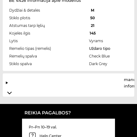
BE 4426 Informacija apie modelius
Dydžiai & detalės
M
Stiklo plotis
50
Atstumas tarp lęšių
21
Kojelės ilgis
145
Lytis
Vyrams
Rėmelio tipas (rėmelis)
Uždaro tipo
Rėmelių spalva
Check Blue
Stiklo spalva
Dark Grey
manuf
infor
REIKIA PAGALBOS?
Pr–Pn 10–19 val.
Help Center