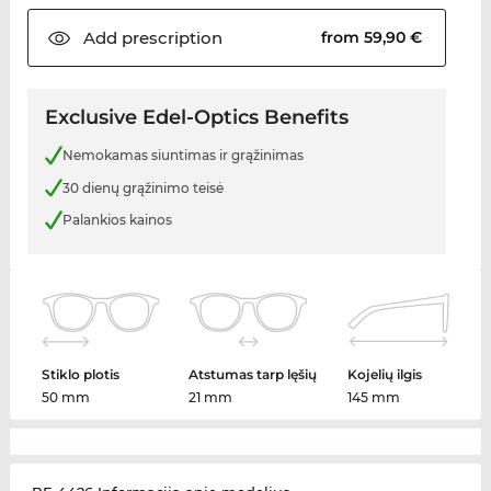
Add
prescription
from 59,90 €
Exclusive Edel-Optics Benefits
Nemokamas siuntimas ir grąžinimas
30 dienų grąžinimo teisė
Palankios kainos
Stiklo plotis
Atstumas tarp lęšių
Kojelių ilgis
50 mm
21 mm
145 mm