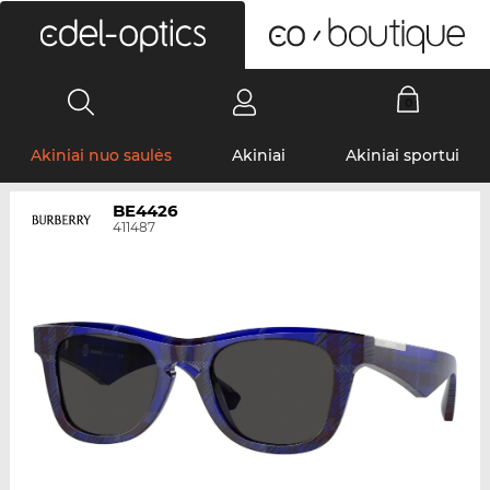
0
Akiniai nuo saulės
Akiniai
Akiniai sportui
BE4426
411487