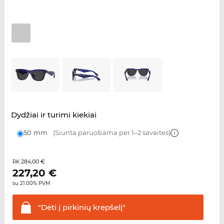
Dydžiai ir turimi kiekiai
50 mm
(Siunta paruošiama per 1–2 savaites)
284,00 €
RK
227,20
€
su 21.00% PVM
"Dėti į pirkinių
krepšelį"