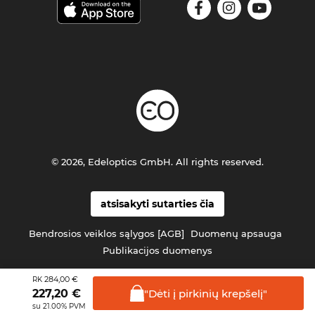
© 2026, Edeloptics GmbH. All rights reserved.
atsisakyti sutarties čia
Bendrosios veiklos sąlygos [AGB]
Duomenų apsauga
Publikacijos duomenys
284,00 €
RK
"Dėti į pirkinių
krepšelį"
227,20
€
su 21.00% PVM