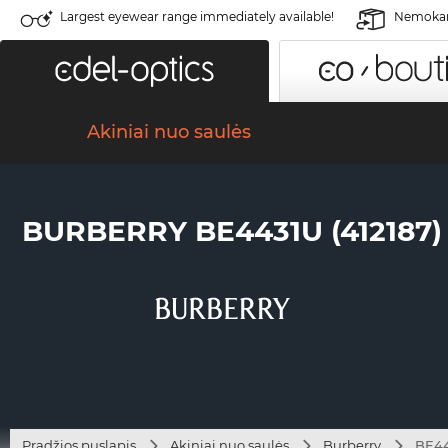
Largest eyewear range immediately available!
Nemokama
Akiniai nuo saulės
BURBERRY BE4431U (412187)
Pradžios puslapis
Akiniai nuo saulės
Burberry
BE44