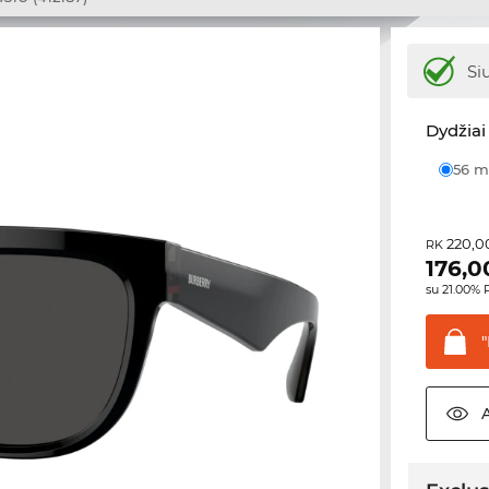
Si
Dydžiai 
56
220,0
RK
176,0
su 21.00%
"