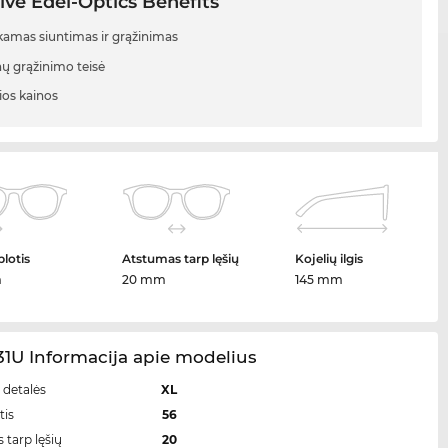
ive Edel-Optics Benefits
mas siuntimas ir grąžinimas
nų grąžinimo teisė
ios kainos
plotis
Atstumas tarp lęšių
Kojelių ilgis
m
20 mm
145 mm
1U Informacija apie modelius
 detalės
XL
tis
56
 tarp lęšių
20