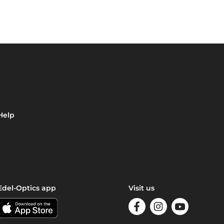
Help
Edel-Optics app
Visit us