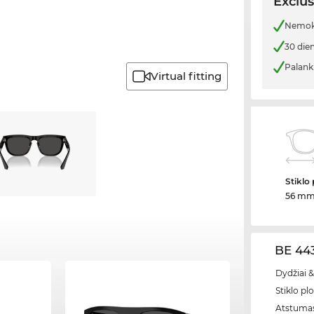
Exclus
Nemoka
30 die
Palank
Virtual fitting
Stiklo 
56 m
BE 443
Dydžiai &
Stiklo plo
Atstumas