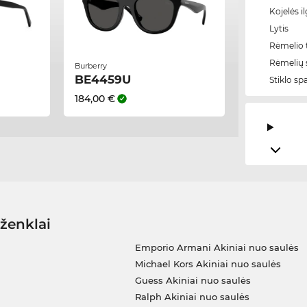
Kojelės il
Lytis
Rėmelio t
Rėmelių 
Burberry
BE4459U
Stiklo sp
184,00 €
 ženklai
Emporio Armani Akiniai nuo saulės
Michael Kors Akiniai nuo saulės
Guess Akiniai nuo saulės
Ralph Akiniai nuo saulės