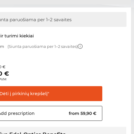
unta paruošiama
per 1–2 savaites
ir turimi kiekiai
 mm
(Siunta paruošiama per 1–2 savaites)
0 €
0
€
 PVM
Dėti į pirkinių
krepšelį"
Add
prescription
from 59,90 €