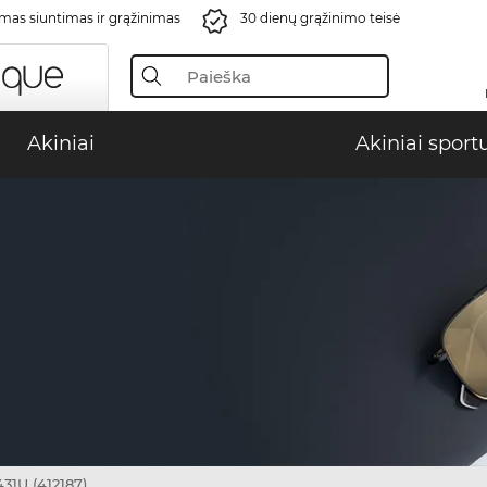
s siuntimas ir grąžinimas
30 dienų grąžinimo teisė
Akiniai
Akiniai sport
31U (412187)